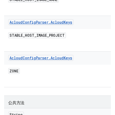
Acloud
Config
Parser
.
Acloud
Keys
STABLE
_
HOST
_
IMAGE
_
PROJECT
Acloud
Config
Parser
.
Acloud
Keys
ZONE
公共方法
String