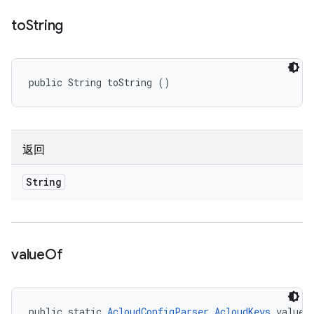
to
String
public String toString ()
返回
String
value
Of
public static 
AcloudConfigParser.AcloudKeys
 valueO