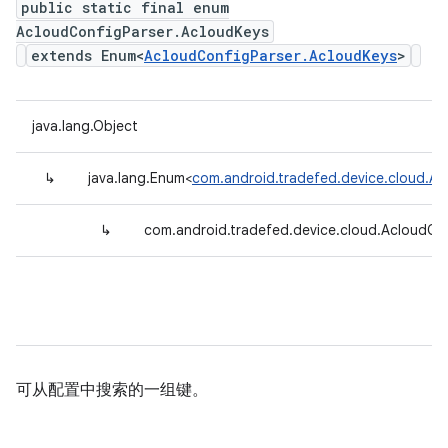
public static final enum
AcloudConfigParser.AcloudKeys
extends Enum<
AcloudConfigParser.AcloudKeys
>
java.lang.Object
↳
java.lang.Enum<
com.android.tradefed.device.cloud.Ac
↳
com.android.tradefed.device.cloud.AcloudCo
可从配置中搜索的一组键。