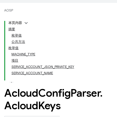
AOSP
本页内容
摘要
枚举值
公共方法
枚举值
MACHINE_TYPE
项目
SERVICE_ACCOUNT_JSON_PRIVATE_KEY
SERVICE_ACCOUNT_NAME
Acloud
Config
Parser
.
Acloud
Keys