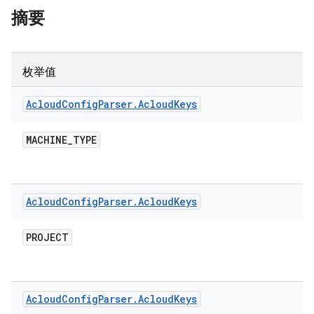
摘要
枚举值
Acloud
Config
Parser
.
Acloud
Keys
MACHINE
_
TYPE
Acloud
Config
Parser
.
Acloud
Keys
PROJECT
Acloud
Config
Parser
.
Acloud
Keys