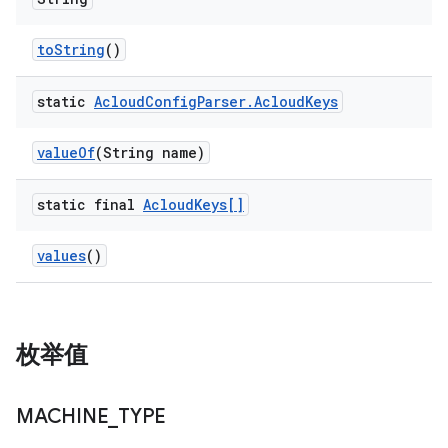
to
String
()
static
Acloud
Config
Parser
.
Acloud
Keys
value
Of
(String name)
static final
Acloud
Keys[]
values
()
枚举值
MACHINE
_
TYPE