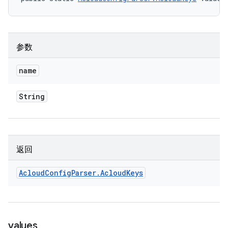
参数
name
String
返回
Acloud
Config
Parser
.
Acloud
Keys
values