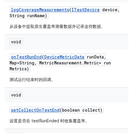
log
Coverage
Measurements
(
ITest
Device
device
,
String run
Name)
从设备中提取原生覆盖率测量数据并记录这些数据。
void
on
Test
Run
End
(
Device
Metric
Data
run
Data
,
Map<String
,
Metric
Measurement
.
Metric> run
Metrics)
测试运行结束时的回调。
void
set
Collect
On
Test
End
(boolean collect)
设置是否在 testRunEnded 时收集覆盖率。