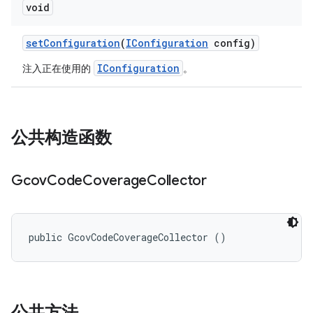
void
set
Configuration
(
IConfiguration
config)
IConfiguration
注入正在使用的
。
公共构造函数
Gcov
Code
Coverage
Collector
public GcovCodeCoverageCollector ()
公共方法