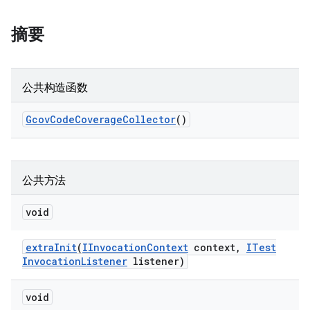
摘要
公共构造函数
Gcov
Code
Coverage
Collector
()
公共方法
void
extra
Init
(
IInvocation
Context
context
,
ITest
Invocation
Listener
listener)
void