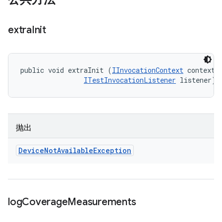
extra
Init
public void extraInit (
IInvocationContext
 context, 
ITestInvocationListener
 listener)
抛出
Device
Not
Available
Exception
log
Coverage
Measurements