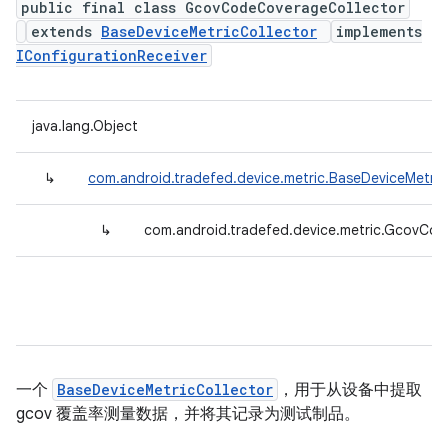
public final class GcovCodeCoverageCollector
extends
BaseDeviceMetricCollector
implements
IConfigurationReceiver
java.lang.Object
↳
com.android.tradefed.device.metric.BaseDeviceMetric
↳
com.android.tradefed.device.metric.GcovCo
一个
BaseDeviceMetricCollector
，用于从设备中提取
gcov 覆盖率测量数据，并将其记录为测试制品。