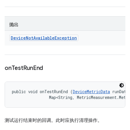
抛出
Device
Not
Available
Exception
on
Test
Run
End
public void onTestRunEnd (
DeviceMetricData
 runData,
                Map<String, MetricMeasurement.Metr
测试运行结束时的回调。此时应执行清理操作。