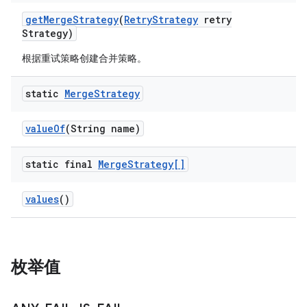
get
Merge
Strategy
(
Retry
Strategy
retry
Strategy)
根据重试策略创建合并策略。
static
Merge
Strategy
value
Of
(String name)
static final
Merge
Strategy[]
values
()
枚举值