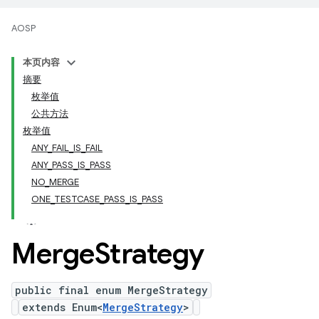
AOSP
本页内容
摘要
枚举值
公共方法
枚举值
ANY_FAIL_IS_FAIL
ANY_PASS_IS_PASS
NO_MERGE
ONE_TESTCASE_PASS_IS_PASS
Merge
Strategy
public final enum MergeStrategy
extends Enum<
MergeStrategy
>