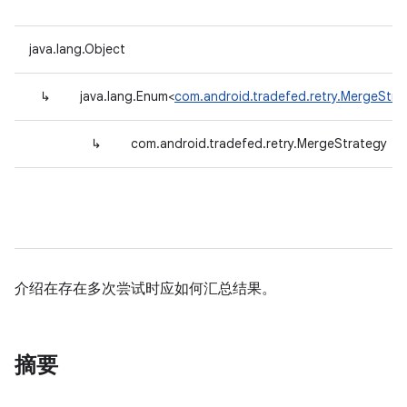
java.lang.Object
↳
java.lang.Enum<
com.android.tradefed.retry.MergeStra
↳
com.android.tradefed.retry.MergeStrategy
介绍在存在多次尝试时应如何汇总结果。
摘要