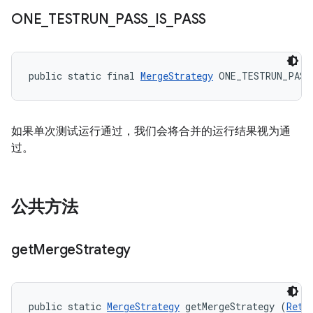
ONE
_
TESTRUN
_
PASS
_
IS
_
PASS
public static final 
MergeStrategy
 ONE_TESTRUN_PASS
如果单次测试运行通过，我们会将合并的运行结果视为通
过。
公共方法
get
Merge
Strategy
public static 
MergeStrategy
 getMergeStrategy (
Retr