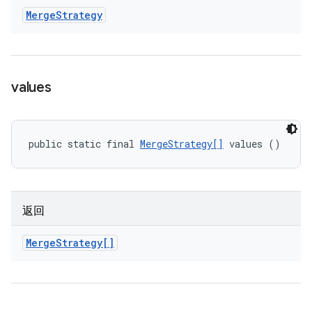
Merge
Strategy
values
public static final 
MergeStrategy[]
 values ()
返回
Merge
Strategy[]