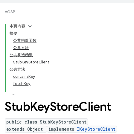
AOSP
本页内容
摘要
公共构造函数
公共方法
公共构造函数
StubKeyStoreClient
公共方法
containsKey
fetchKey
Stub
Key
Store
Client
public class StubKeyStoreClient
extends Object
implements
IKeyStoreClient