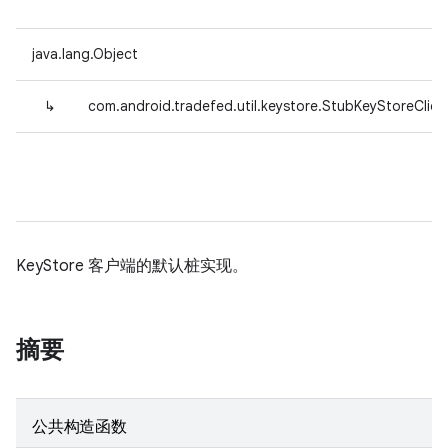
java.lang.Object
↳
com.android.tradefed.util.keystore.StubKeyStoreClien
KeyStore 客户端的默认桩实现。
摘要
公共构造函数