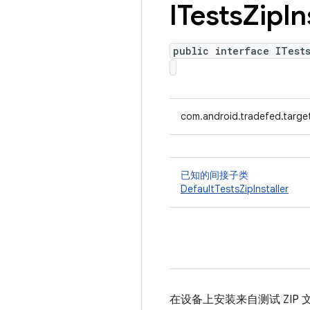
ITests
Zip
In
public interface ITests
com.android.tradefed.target
已知的间接子类
DefaultTestsZipInstaller
在设备上安装来自测试 ZIP