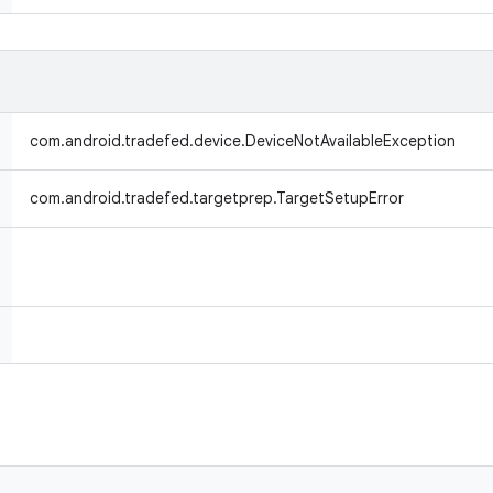
com.android.tradefed.device.DeviceNotAvailableException
com.android.tradefed.targetprep.TargetSetupError