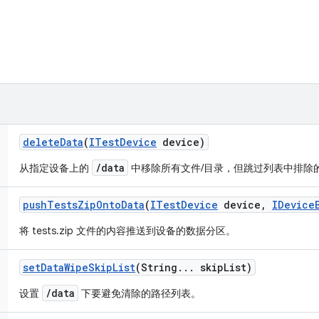
delete
Data
(
ITest
Device
device)
/data
从指定设备上的
中移除所有文件/目录，但跳过列表中排除
push
Tests
Zip
Onto
Data
(
ITest
Device
device
,
IDevice
将 tests.zip 文件的内容推送到设备的数据分区。
set
Data
Wipe
Skip
List
(String
.
.
.
skip
List)
/data
设置
下要避免清除的路径列表。