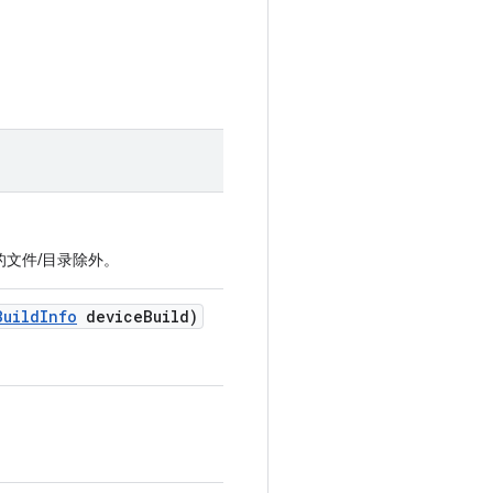
的文件/目录除外。
Build
Info
device
Build)