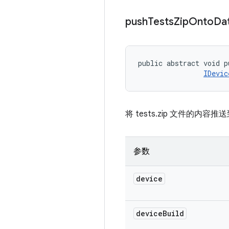
push
Tests
Zip
Onto
Da
public abstract void p
IDevic
将 tests.zip 文件的内
参数
device
device
Build