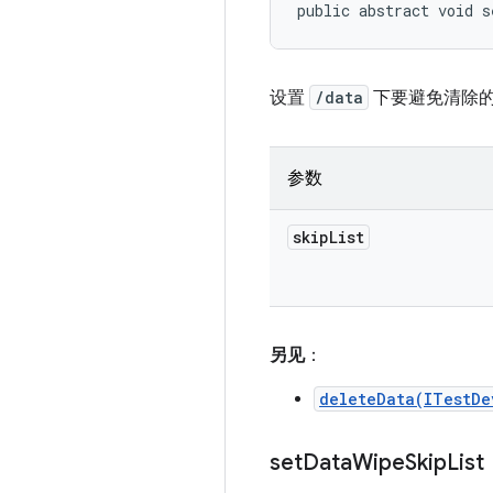
public abstract void s
设置
/data
下要避免清除
参数
skip
List
另见
：
deleteData(ITestDe
set
Data
Wipe
Skip
List