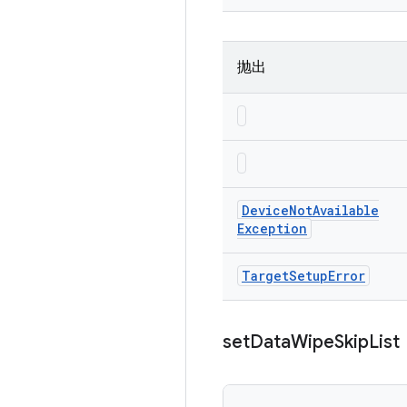
抛出
Device
Not
Available
Exception
Target
Setup
Error
set
Data
Wipe
Skip
List