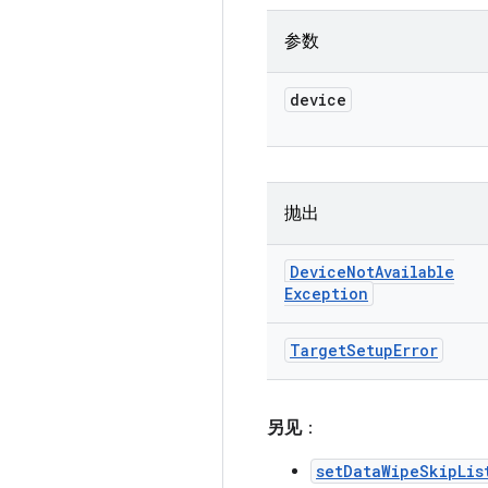
参数
device
抛出
Device
Not
Available
Exception
Target
Setup
Error
另见
：
setDataWipeSkipLis