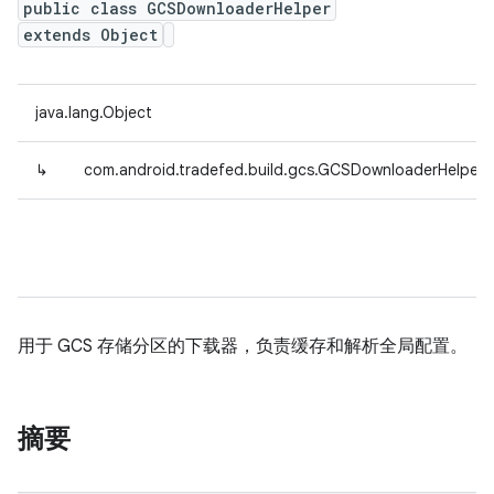
public class GCSDownloaderHelper
extends Object
java.lang.Object
↳
com.android.tradefed.build.gcs.GCSDownloaderHelper
用于 GCS 存储分区的下载器，负责缓存和解析全局配置。
摘要