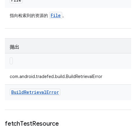
File
指向检索到的资源的
。
抛出
com.android.tradefed.build.BuildRetrievalError
Build
Retrieval
Error
fetch
Test
Resource