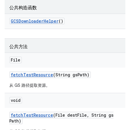
公共构造函数
GCSDownloader
Helper
()
公共方法
File
fetch
Test
Resource
(String gs
Path)
从 GS 路径提取资源。
void
fetch
Test
Resource
(File dest
File
,
String gs
Path)