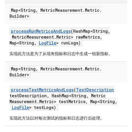
Map<String
,
Metric
Measurement
.
Metric
.
Builder>
process
Run
Metrics
And
Logs
(Hash
Map<String
,
Metric
Measurement
.
Metric> raw
Metrics
,
Map<String
,
Log
File
> run
Logs)
实现此方法是为了从现有指标和日志中生成一组新指标。
Map<String
,
Metric
Measurement
.
Metric
.
Builder>
process
Test
Metrics
And
Logs
(
Test
Description
test
Description
,
Hash
Map<String
,
Metric
Measurement
.
Metric> test
Metrics
,
Map<String
,
Log
File
> test
Logs)
实现此方法以对每次测试的指标和日志进行后处理。