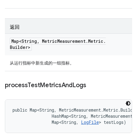
返回
Map<String
,
Metric
Measurement
.
Metric
.
Builder>
从运行指标中新生成的一组指标。
process
Test
Metrics
And
Logs
public Map<String, MetricMeasurement.Metric.Builde
                HashMap<String, MetricMeasurement.M
                Map<String, 
LogFile
> testLogs)