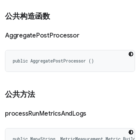
公共构造函数
Aggregate
Post
Processor
public AggregatePostProcessor ()
公共方法
process
Run
Metrics
And
Logs
public Map<String, MetricMeasurement.Metric.Builder