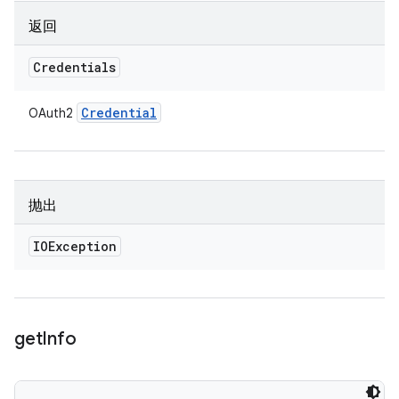
返回
Credentials
Credential
OAuth2
抛出
IOException
get
Info