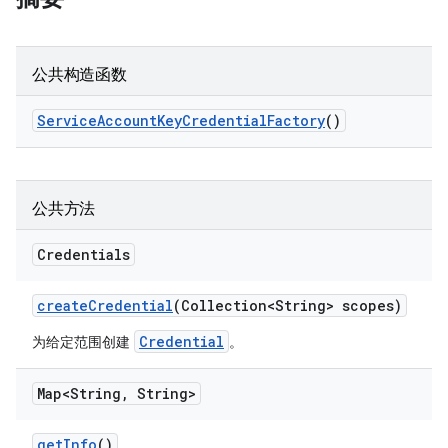
公共构造函数
Service
Account
Key
Credential
Factory
()
公共方法
Credentials
create
Credential
(Collection<String> scopes)
Credential
为给定范围创建
。
Map<String
,
String>
get
Info
()