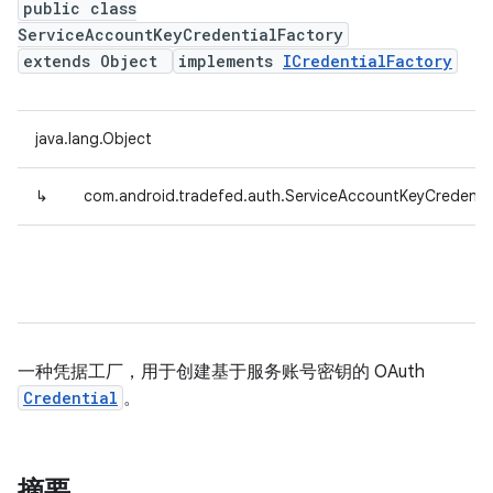
public class
ServiceAccountKeyCredentialFactory
extends Object
implements
ICredentialFactory
java.lang.Object
↳
com.android.tradefed.auth.ServiceAccountKeyCredentia
一种凭据工厂，用于创建基于服务账号密钥的 OAuth
Credential
。
摘要