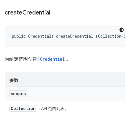
create
Credential
public Credentials createCredential (Collection<St
为给定范围创建
Credential
。
参数
scopes
Collection
：API 范围列表。