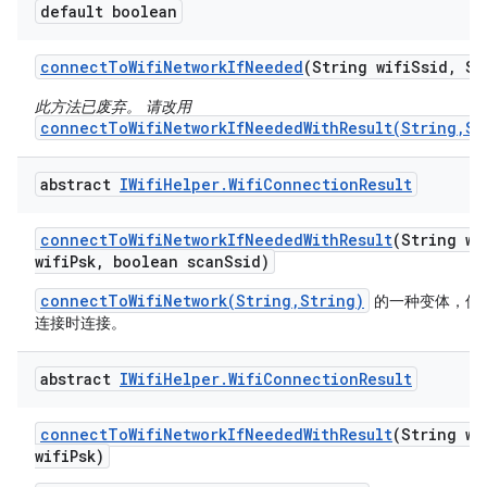
default boolean
connect
To
Wifi
Network
If
Needed
(String wifi
Ssid
,
Str
此方法已废弃。 请改用
connectToWifiNetworkIfNeededWithResult(String,St
abstract
IWifi
Helper
.
Wifi
Connection
Result
connect
To
Wifi
Network
If
Needed
With
Result
(String wi
wifi
Psk
,
boolean scan
Ssid)
connectToWifiNetwork(String,String)
的一种变体，仅
连接时连接。
abstract
IWifi
Helper
.
Wifi
Connection
Result
connect
To
Wifi
Network
If
Needed
With
Result
(String wi
wifi
Psk)