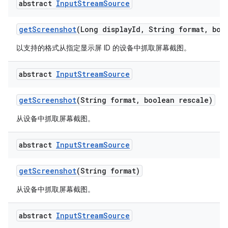
abstract
Input
Stream
Source
get
Screenshot
(Long display
Id
,
String format
,
bool
以支持的格式从指定显示屏 ID 的设备中抓取屏幕截图。
abstract
Input
Stream
Source
get
Screenshot
(String format
,
boolean rescale)
从设备中抓取屏幕截图。
abstract
Input
Stream
Source
get
Screenshot
(String format)
从设备中抓取屏幕截图。
abstract
Input
Stream
Source