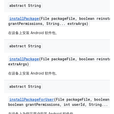
abstract String
install
Package
(File package
File
,
boolean reinstal
grant
Permissions
,
String
.
.
.
extra
Args)
在设备上安装 Android 软件包。
abstract String
install
Package
(File package
File
,
boolean reinstal
extra
Args)
在设备上安装 Android 软件包。
abstract String
install
Package
For
User
(File package
File
,
boolean r
boolean grant
Permissions
,
int user
Id
,
String
.
.
.
ex
在设备上为指定用户安装 Android 软件包。