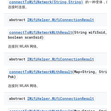
connectToWifiNetwork(String,String)
的一种变体，仅
连接时连接。
abstract
IWifi
Helper
.
Wifi
Connection
Result
connect
To
Wifi
Network
With
Result
(String wifi
Ssid
,
S
boolean scan
Ssid)
连接到 WLAN 网络。
abstract
IWifi
Helper
.
Wifi
Connection
Result
connect
To
Wifi
Network
With
Result
(Map<String
,
String
Psk)
连接到 WLAN 网络。
abstract
IWifi
Helper
.
Wifi
Connection
Result