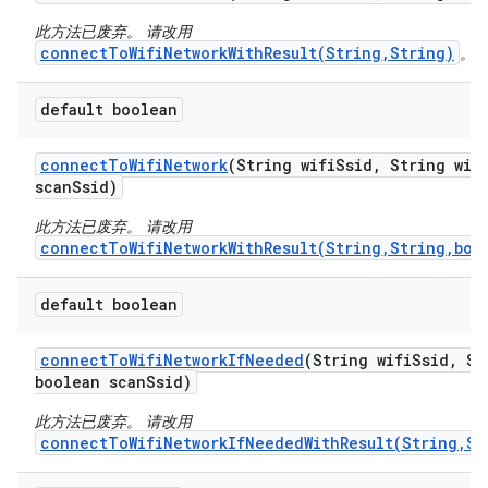
此方法已废弃。 请改用
connectToWifiNetworkWithResult(String,String)
。
default boolean
connect
To
Wifi
Network
(String wifi
Ssid
,
String wif
scan
Ssid)
此方法已废弃。 请改用
connectToWifiNetworkWithResult(String,String,boo
default boolean
connect
To
Wifi
Network
If
Needed
(String wifi
Ssid
,
Str
boolean scan
Ssid)
此方法已废弃。 请改用
connectToWifiNetworkIfNeededWithResult(String,St