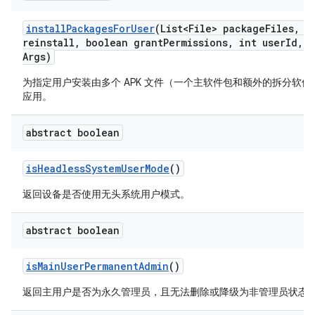
install
Packages
For
User
(List<File> package
Files
,
bo
reinstall
,
boolean grant
Permissions
,
int user
Id
,
S
Args)
为指定用户安装由多个 APK 文件（一个主软件包和额外的拆分软件包）
应用。
abstract boolean
is
Headless
System
User
Mode
()
返回设备是否使用无头系统用户模式。
abstract boolean
is
Main
User
Permanent
Admin
()
返回主用户是否为永久管理员，且无法删除或降级为非管理员状态