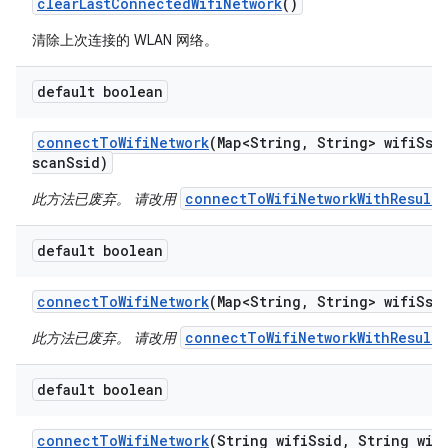
clear
Last
Connected
Wifi
Network
()
清除上次连接的 WLAN 网络。
default boolean
connect
To
Wifi
Network
(Map<String
,
String> wifi
Ssi
scan
Ssid)
connectToWifiNetworkWithResult(
此方法已废弃。 请改用
default boolean
connect
To
Wifi
Network
(Map<String
,
String> wifi
Ssi
connectToWifiNetworkWithResult(
此方法已废弃。 请改用
default boolean
connect
To
Wifi
Network
(String wifi
Ssid
,
String wif