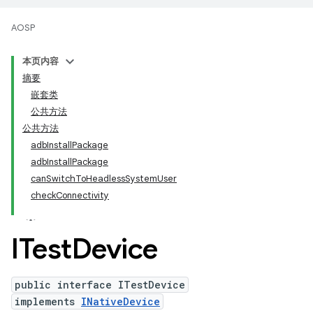
AOSP
本页内容
摘要
嵌套类
公共方法
公共方法
adbInstallPackage
adbInstallPackage
canSwitchToHeadlessSystemUser
checkConnectivity
ITest
Device
public interface ITestDevice
implements
INativeDevice