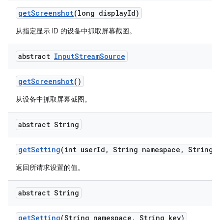
get
Screenshot
(long display
Id)
从指定显示 ID 的设备中抓取屏幕截图。
abstract
Input
Stream
Source
get
Screenshot
()
从设备中抓取屏幕截图。
abstract String
get
Setting
(int user
Id
,
String namespace
,
String k
返回所请求设置的值。
abstract String
get
Setting
(String namespace
,
String key)