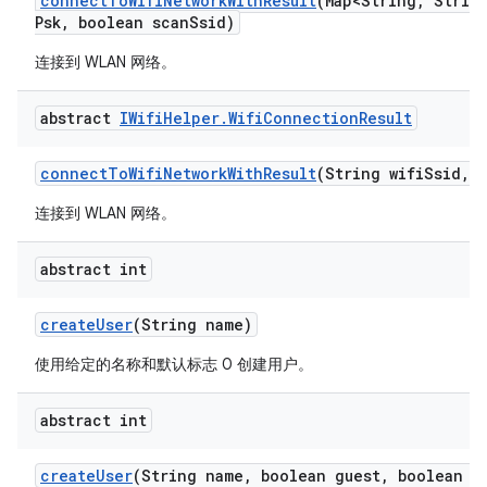
connect
To
Wifi
Network
With
Result
(Map<String
,
String
Psk
,
boolean scan
Ssid)
连接到 WLAN 网络。
abstract
IWifi
Helper
.
Wifi
Connection
Result
connect
To
Wifi
Network
With
Result
(String wifi
Ssid
,
S
连接到 WLAN 网络。
abstract int
create
User
(String name)
使用给定的名称和默认标志 0 创建用户。
abstract int
create
User
(String name
,
boolean guest
,
boolean ep