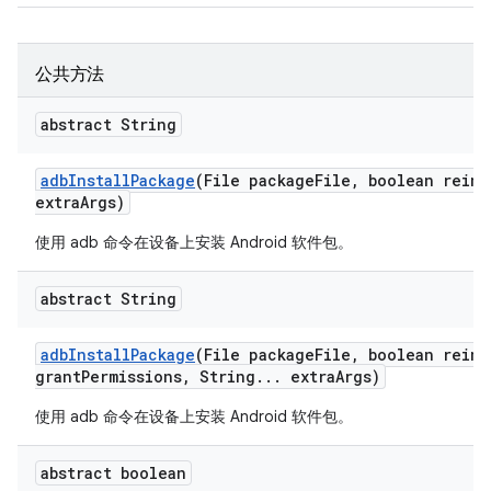
公共方法
abstract String
adb
Install
Package
(File package
File
,
boolean reins
extra
Args)
使用 adb 命令在设备上安装 Android 软件包。
abstract String
adb
Install
Package
(File package
File
,
boolean reins
grant
Permissions
,
String
.
.
.
extra
Args)
使用 adb 命令在设备上安装 Android 软件包。
abstract boolean