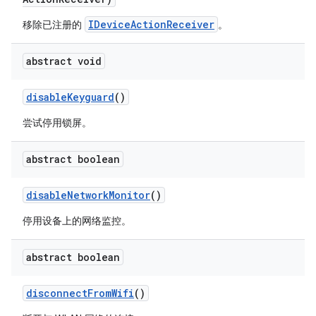
IDeviceActionReceiver
移除已注册的
。
abstract void
disable
Keyguard
()
尝试停用锁屏。
abstract boolean
disable
Network
Monitor
()
停用设备上的网络监控。
abstract boolean
disconnect
From
Wifi
()