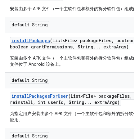
安装由多个 APK 文件（一个主软件包和额外的拆分软件包）组成的 An
default String
install
Packages
(List<File> package
Files
,
boolean r
boolean grant
Permissions
,
String
.
.
.
extra
Args)
安装由多个 APK 文件（一个主软件包和额外的拆分软件包）组成的 An
文件位于 Android 设备上。
default String
install
Packages
For
User
(List<File> package
Files
,
bo
reinstall
,
int user
Id
,
String
.
.
.
extra
Args)
为指定用户安装由多个 APK 文件（一个主软件包和额外的拆分软件包）
应用。
default String