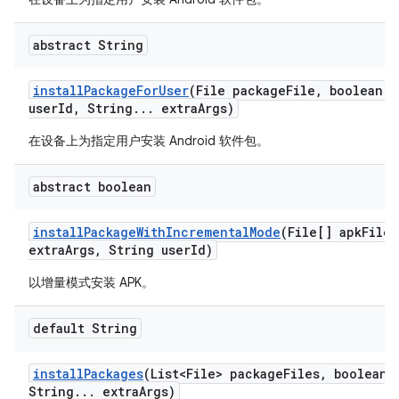
abstract String
install
Package
For
User
(File package
File
,
boolean r
user
Id
,
String
.
.
.
extra
Args)
在设备上为指定用户安装 Android 软件包。
abstract boolean
install
Package
With
Incremental
Mode
(File[] apk
Files
extra
Args
,
String user
Id)
以增量模式安装 APK。
default String
install
Packages
(List<File> package
Files
,
boolean r
String
.
.
.
extra
Args)