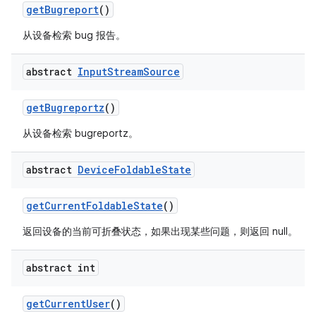
get
Bugreport
()
从设备检索 bug 报告。
abstract
Input
Stream
Source
get
Bugreportz
()
从设备检索 bugreportz。
abstract
Device
Foldable
State
get
Current
Foldable
State
()
返回设备的当前可折叠状态，如果出现某些问题，则返回 null。
abstract int
get
Current
User
()