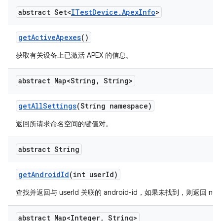
abstract Set<
ITest
Device
.
Apex
Info
>
get
Active
Apexes
()
获取有关设备上已激活 APEX 的信息。
abstract Map<String
,
String>
get
All
Settings
(String namespace)
返回所请求命名空间的键值对。
abstract String
get
Android
Id
(int user
Id)
查找并返回与 userId 关联的 android-id，如果未找到，则返回 nul
abstract Map<Integer
,
String>