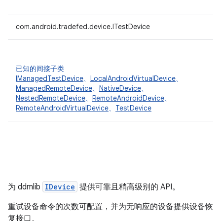
com.android.tradefed.device.ITestDevice
已知的间接子类
IManagedTestDevice
、
LocalAndroidVirtualDevice
、
ManagedRemoteDevice
、
NativeDevice
、
NestedRemoteDevice
、
RemoteAndroidDevice
、
RemoteAndroidVirtualDevice
、
TestDevice
为 ddmlib
IDevice
提供可靠且稍高级别的 API。
重试设备命令的次数可配置，并为无响应的设备提供设备恢
复接口。