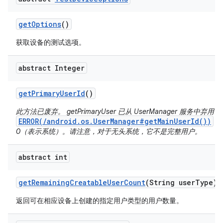
get
Options
()
获取设备的测试选项。
abstract Integer
get
Primary
User
Id
()
此方法已废弃。 getPrimaryUser 已从 UserManager 服务中弃用
ERROR(/android.os.UserManager#getMainUserId())
获
0（表示系统）。请注意，对于无头系统，它不是完整用户。
abstract int
get
Remaining
Creatable
User
Count
(String user
Type)
返回可在相应设备上创建的指定用户类型的用户数量。