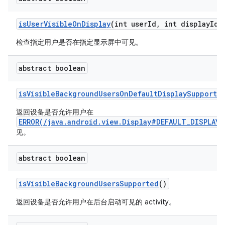
is
User
Visible
On
Display
(int user
Id
,
int display
Id)
检查指定用户是否在指定显示屏中可见。
abstract boolean
is
Visible
Background
Users
On
Default
Display
Supporte
返回设备是否允许用户在
ERROR(/java.android.view.Display#DEFAULT_DISPLAY)
见。
abstract boolean
is
Visible
Background
Users
Supported
()
返回设备是否允许用户在后台启动可见的 activity。