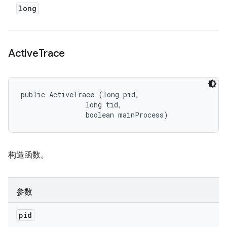
long
Active
Trace
public ActiveTrace (long pid, 

                long tid, 

                boolean mainProcess)
构造函数。
参数
pid