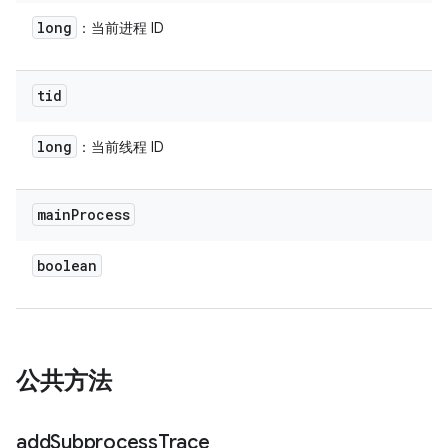
long
：当前进程 ID
tid
long
：当前线程 ID
main
Process
boolean
公共方法
add
Subprocess
Trace