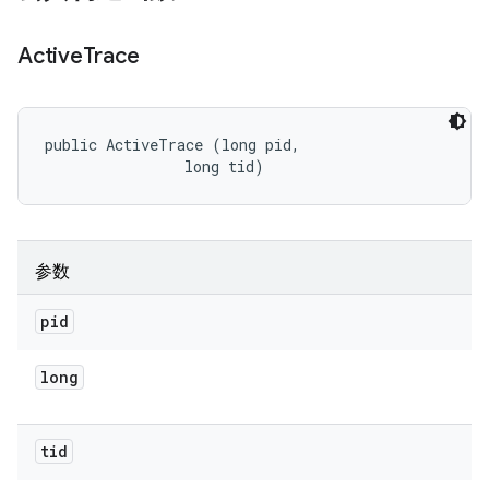
Active
Trace
public ActiveTrace (long pid, 

                long tid)
参数
pid
long
tid