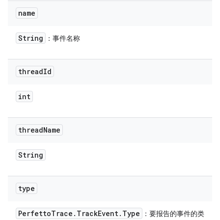
name
String
：事件名称
thread
Id
int
thread
Name
String
type
Perfetto
Trace
.
Track
Event
.
Type
：要报告的事件的类