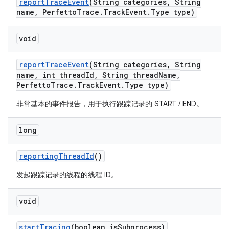
report
Trace
Event
(String categories
,
String
name
,
Perfetto
Trace
.
Track
Event
.
Type type)
void
report
Trace
Event
(String categories
,
String
name
,
int thread
Id
,
String thread
Name
,
Perfetto
Trace
.
Track
Event
.
Type type)
非常基本的事件报告，用于执行跟踪记录的 START / END。
long
reporting
Thread
Id
()
发起跟踪记录的线程的线程 ID。
void
start
Tracing
(boolean is
Subprocess)