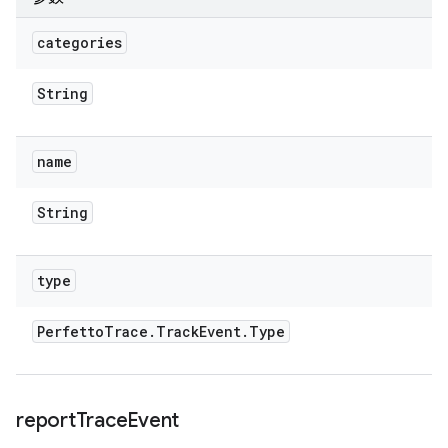
categories
String
name
String
type
Perfetto
Trace
.
Track
Event
.
Type
report
Trace
Event