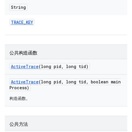
String
TRACE
_
KEY
公共构造函数
Active
Trace
(long pid
,
long tid)
Active
Trace
(long pid
,
long tid
,
boolean main
Process)
构造函数。
公共方法