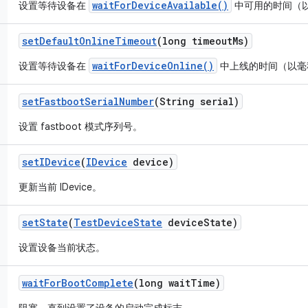
waitForDeviceAvailable()
设置等待设备在
中可用的时间（
set
Default
Online
Timeout
(long timeout
Ms)
waitForDeviceOnline()
设置等待设备在
中上线的时间（以毫
set
Fastboot
Serial
Number
(String serial)
设置 fastboot 模式序列号。
set
IDevice
(
IDevice
device)
更新当前 IDevice。
set
State
(
Test
Device
State
device
State)
设置设备当前状态。
wait
For
Boot
Complete
(long wait
Time)