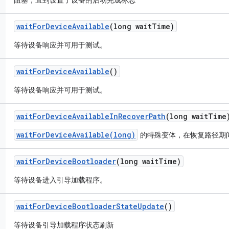
阻塞，直到设置了设备的启动完成标志
wait
For
Device
Available
(long wait
Time)
等待设备响应并可用于测试。
wait
For
Device
Available
()
等待设备响应并可用于测试。
wait
For
Device
Available
In
Recover
Path
(long wait
Time
waitForDeviceAvailable(long)
的特殊变体，在恢复路径期
wait
For
Device
Bootloader
(long wait
Time)
等待设备进入引导加载程序。
wait
For
Device
Bootloader
State
Update
()
等待设备引导加载程序状态刷新