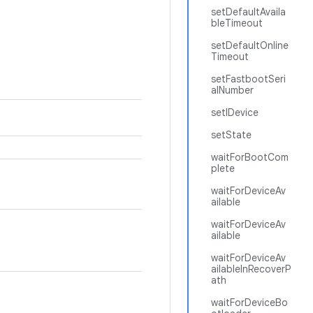
setDefaultAvaila
bleTimeout
setDefaultOnline
Timeout
setFastbootSeri
alNumber
setIDevice
setState
waitForBootCom
plete
waitForDeviceAv
ailable
waitForDeviceAv
ailable
waitForDeviceAv
ailableInRecoverP
ath
waitForDeviceBo