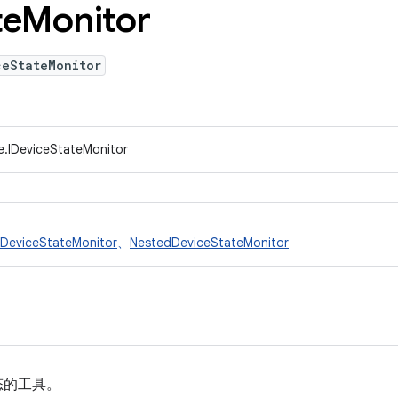
te
Monitor
ceStateMonitor
e.IDeviceStateMonitor
eDeviceStateMonitor
、
NestedDeviceStateMonitor
态的工具。