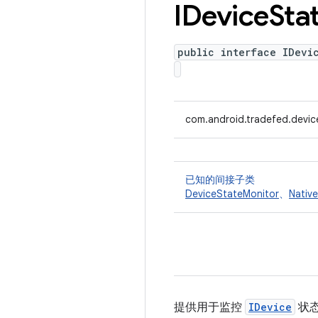
IDevice
Sta
public interface IDevi
com.android.tradefed.devic
已知的间接子类
DeviceStateMonitor
、
Nativ
提供用于监控
IDevice
状