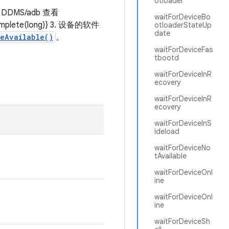
otloader
DMS/adb 查看
waitForDeviceBo
mplete(long)} 3. 设备的软件
otloaderStateUp
date
ceAvailable()
。
waitForDeviceFas
tbootd
waitForDeviceInR
ecovery
waitForDeviceInR
ecovery
waitForDeviceInS
ideload
waitForDeviceNo
tAvailable
。
waitForDeviceOnl
ine
waitForDeviceOnl
ine
waitForDeviceSh