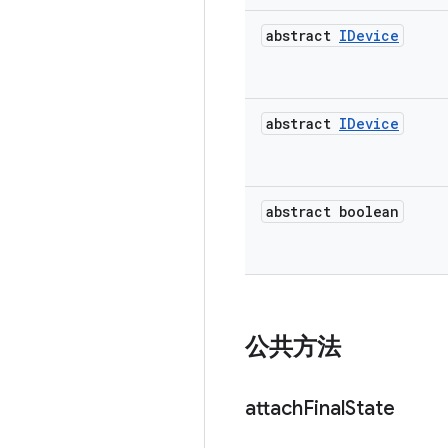
abstract
IDevice
abstract
IDevice
abstract boolean
公共方法
attach
Final
State