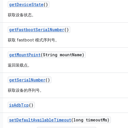
get
Device
State
()
获取设备状态。
get
Fastboot
Serial
Number
()
获取 fastboot 模式序列号。
get
Mount
Point
(String mount
Name)
返回装载点。
get
Serial
Number
()
获取设备的序列号。
is
Adb
Tcp
()
set
Default
Available
Timeout
(long timeout
Ms)