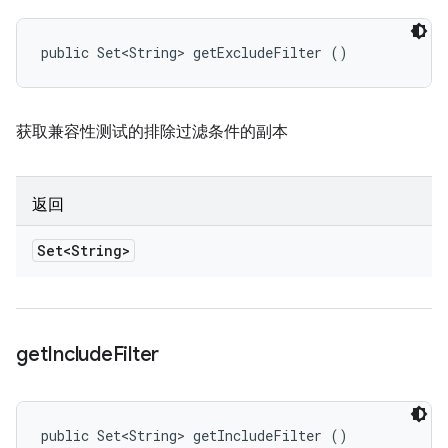
public Set<String> getExcludeFilter ()
获取兼容性测试的排除过滤条件的副本
返回
Set<String>
get
Include
Filter
public Set<String> getIncludeFilter ()