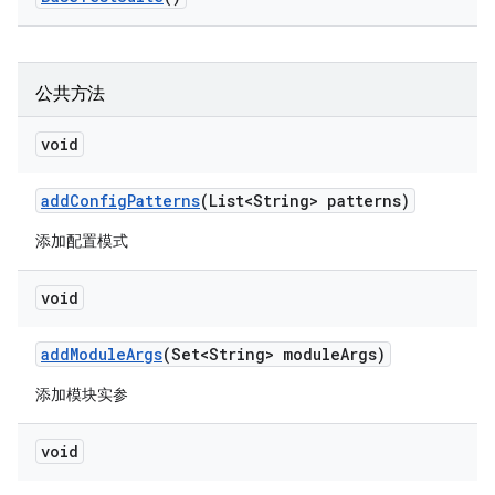
公共方法
void
add
Config
Patterns
(List<String> patterns)
添加配置模式
void
add
Module
Args
(Set<String> module
Args)
添加模块实参
void