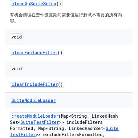
clean
Up
Suite
Setup
()
有机会清理在套件设置期间需要但运行测试不需要的所有内
容。
void
clear
Exclude
Filter
()
void
clear
Include
Filter
()
Suite
Module
Loader
create
Module
Loader
(Map<String
,
Linked
Hash
Set<
Suite
Test
Filter
>> include
Filters
Formatted
,
Map<String
,
Linked
Hash
Set<
Suite
Test
Filter
>> exclude
Filters
Formatted
,