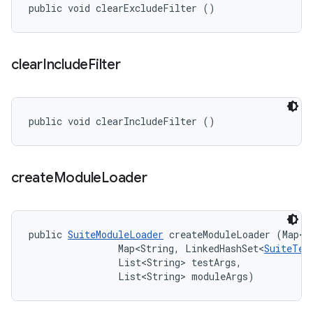
public void clearExcludeFilter ()
clear
Include
Filter
public void clearIncludeFilter ()
create
Module
Loader
public 
SuiteModuleLoader
 createModuleLoader (Map<S
                Map<String, LinkedHashSet<
SuiteTes
                List<String> testArgs, 

                List<String> moduleArgs)