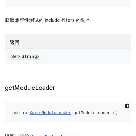
获取兼容性测试的 include-filters 的副本
返回
Set<String>
get
Module
Loader
public 
SuiteModuleLoader
 getModuleLoader ()