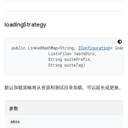
loading
Strategy
public LinkedHashMap<String, 
IConfiguration
> loadi
                List<File> testsDirs, 

                String suitePrefix, 

                String suiteTag)
默认加载策略将从资源和测试目录加载。可以延长或更换。
参数
abis