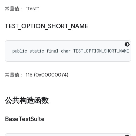
常量值： "test"
TEST
_
OPTION
_
SHORT
_
NAME
public static final char TEST_OPTION_SHORT_NAME
常量值： 116 (0x00000074)
公共构造函数
Base
Test
Suite