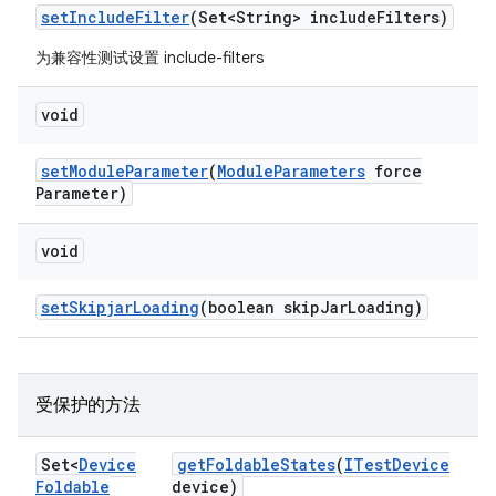
set
Include
Filter
(Set<String> include
Filters)
为兼容性测试设置 include-filters
void
set
Module
Parameter
(
Module
Parameters
force
Parameter)
void
set
Skipjar
Loading
(boolean skip
Jar
Loading)
受保护的方法
Set<
Device
get
Foldable
States
(
ITest
Device
Foldable
device)