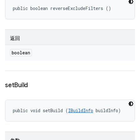
public boolean reverseExcludeFilters ()
返回
boolean
set
Build
public void setBuild (
IBuildInfo
 buildInfo)