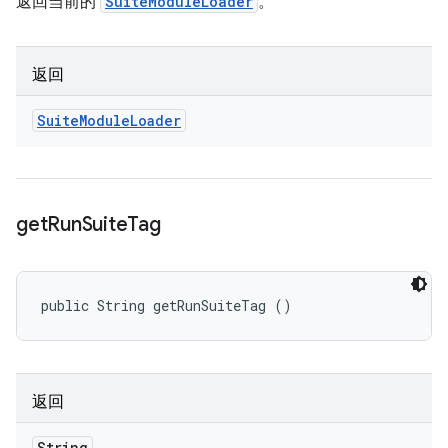
返回当前的
SuiteModuleLoader
。
返回
Suite
Module
Loader
get
Run
Suite
Tag
public String getRunSuiteTag ()
返回
String