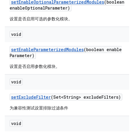
set
Enable
Optional
Parameterized
Modules
(boolean
enable
Optional
Parameter)
设置是否启用可选的参数化模块。
void
set
Enable
Parameterized
Modules
(boolean enable
Parameter)
设置是否启用参数化模块。
void
set
Exclude
Filter
(Set<String> exclude
Filters)
为兼容性测试设置排除过滤条件
void