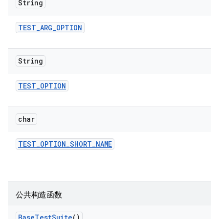
String
TEST
_
ARG
_
OPTION
String
TEST
_
OPTION
char
TEST
_
OPTION
_
SHORT
_
NAME
公共构造函数
Base
Test
Suite
()