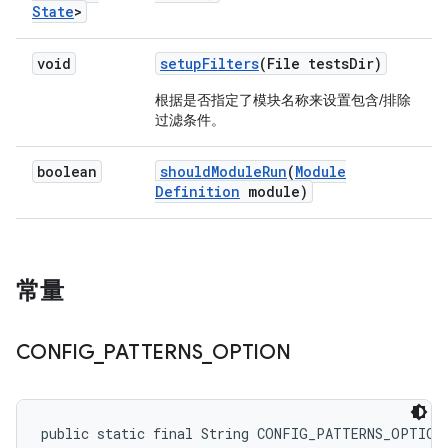
State
>
void
setup
Filters
(File tests
Dir)
根据是否指定了模块名称来设置包含/排除
过滤条件。
boolean
should
Module
Run
(
Module
Definition
module)
常量
CONFIG
_
PATTERNS
_
OPTION
public static final String CONFIG_PATTERNS_OPTION