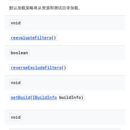
默认加载策略将从资源和测试目录加载。
void
reevaluate
Filters
()
boolean
reverse
Exclude
Filters
()
void
set
Build
(
IBuild
Info
build
Info)
void