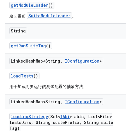
get
Module
Loader
()
SuiteModuleLoader
返回当前
。
String
get
Run
Suite
Tag
()
Linked
Hash
Map<String
,
IConfiguration
>
load
Tests
()
用于加载将要运行的测试配置的抽象方法。
Linked
Hash
Map<String
,
IConfiguration
>
loading
Strategy
(Set<
IAbi
> abis
,
List<File>
tests
Dirs
,
String suite
Prefix
,
String suite
Tag)