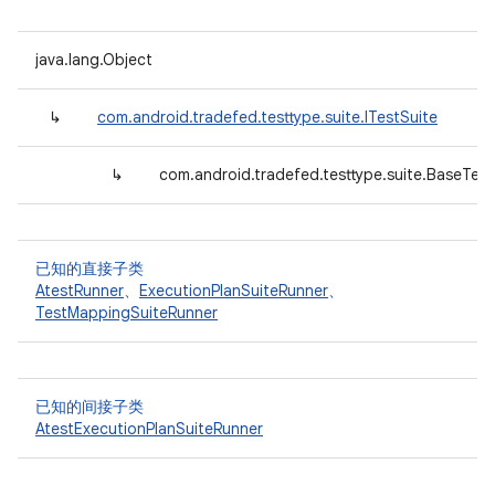
java.lang.Object
↳
com.android.tradefed.testtype.suite.ITestSuite
↳
com.android.tradefed.testtype.suite.BaseTest
已知的直接子类
AtestRunner
、
ExecutionPlanSuiteRunner
、
TestMappingSuiteRunner
已知的间接子类
AtestExecutionPlanSuiteRunner