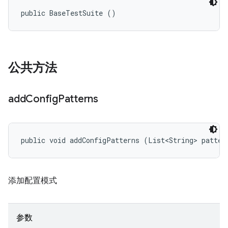
public BaseTestSuite ()
公共方法
add
Config
Patterns
public void addConfigPatterns (List<String> patter
添加配置模式
参数