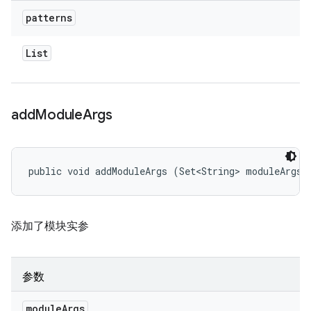
patterns
List
add
Module
Args
public void addModuleArgs (Set<String> moduleArgs)
添加了模块实参
参数
module
Args