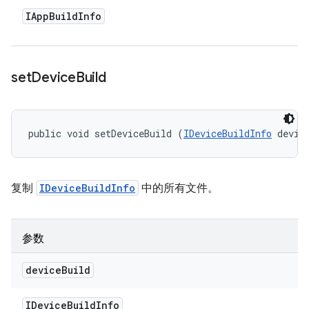
IApp
Build
Info
set
Device
Build
public void setDeviceBuild (
IDeviceBuildInfo
 devic
复制
IDeviceBuildInfo
中的所有文件。
参数
device
Build
IDevice
Build
Info