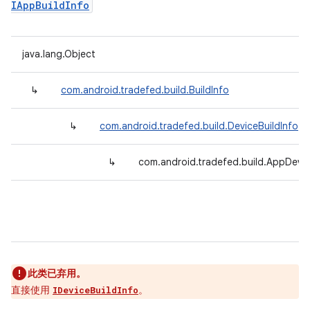
IAppBuildInfo
java.lang.Object
↳
com.android.tradefed.build.BuildInfo
↳
com.android.tradefed.build.DeviceBuildInfo
↳
com.android.tradefed.build.AppDevic
此类已弃用。
直接使用
。
IDeviceBuildInfo