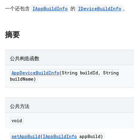
一个还包含
IAppBuildInfo
的
IDeviceBuildInfo
。
摘要
公共构造函数
App
Device
Build
Info
(String build
Id
,
String
build
Name)
公共方法
void
set
App
Build
(
IApp
Build
Info
app
Build)