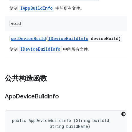
IAppBuildInfo
复制
中的所有文件。
void
set
Device
Build
(
IDevice
Build
Info
device
Build)
IDeviceBuildInfo
复制
中的所有文件。
公共构造函数
App
Device
Build
Info
public AppDeviceBuildInfo (String buildId, 

                String buildName)