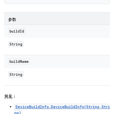
参数
build
Id
String
build
Name
String
另见：
DeviceBuildInfo.DeviceBuildInfo(String,Stri
ng)