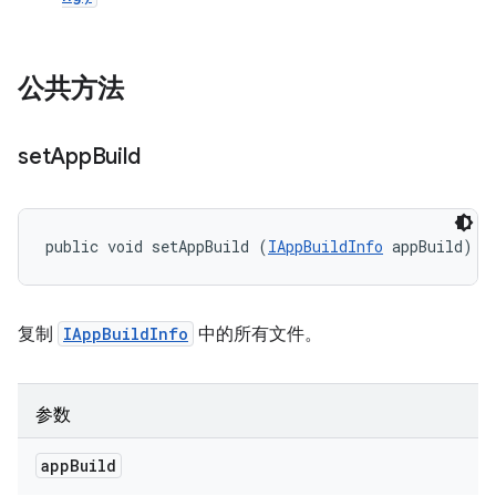
公共方法
set
App
Build
public void setAppBuild (
IAppBuildInfo
 appBuild)
复制
IAppBuildInfo
中的所有文件。
参数
app
Build