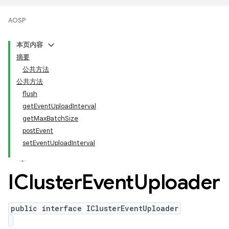
AOSP
本页内容
摘要
公共方法
公共方法
flush
getEventUploadInterval
getMaxBatchSize
postEvent
setEventUploadInterval
ICluster
Event
Uploader
public interface IClusterEventUploader