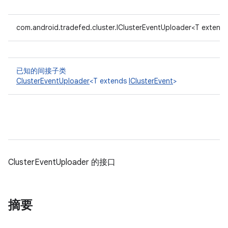
com.android.tradefed.cluster.IClusterEventUploader<T extend
已知的间接子类
ClusterEventUploader
<T extends
IClusterEvent
>
ClusterEventUploader 的接口
摘要