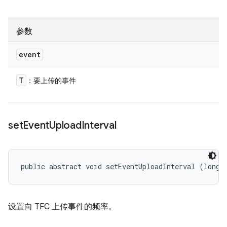
参数
event
T
：要上传的事件
set
Event
Upload
Interval
public abstract void setEventUploadInterval (long 
设置向 TFC 上传事件的频率。