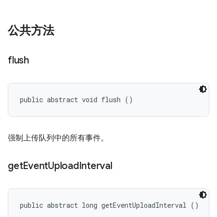
公共方法
flush
public abstract void flush ()
强制上传队列中的所有事件。
get
Event
Upload
Interval
public abstract long getEventUploadInterval ()