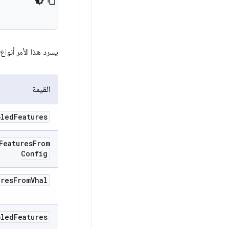
يسرد هذا الأمر أنواع
القيمة
bled
Features
Features
From
Config
ures
From
Vhal
bled
Features