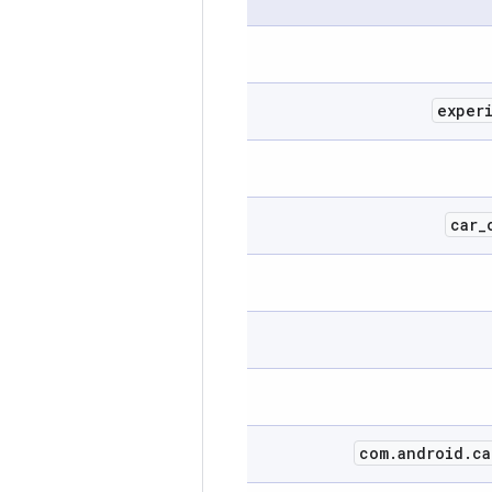
exper
car
_
com
.
android
.
ca