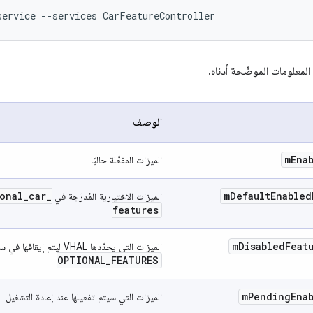
 المعلومات الموضّحة أدناه.
الوصف
m
Ena
الميزات المفعَّلة حاليًا
onal
_
car
_
m
Default
Enabled
الميزات الاختيارية المُدرَجة في
features
m
Disabled
Feat
الميزات التي يحدّدها VHAL ليتم إيقافها في سمة VHAL،
OPTIONAL
_
FEATURES
m
Pending
Ena
الميزات التي سيتم تفعيلها عند إعادة التشغيل