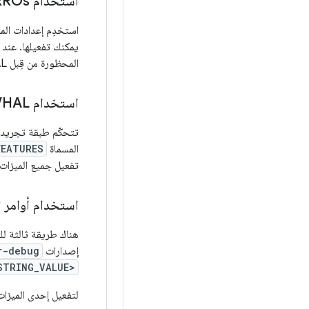
استخدام RROs
استخدِم إعدادات الم
يمكنك تفعيلها. عند ت
المحظورة من قِبل VHAL. لمزيد من المعلومات عن RRO، اطّلِع على
استخدام VHAL
المسماة
FEATURES
تفعيل جميع الميزات الاختيارية من RRO. لمزيد من ا
استخدام أوامر تص
إصدارات
r-debug
STRING_VALUE>
لتفعيل إحدى الميزات، 