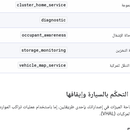
cluster
_
home
_
service
جموعة
diagnostic
occupant
_
awareness
الة الإشغال
storage
_
monitoring
 التخزين
vehicle
_
map
_
service
تنقّل للمركبة
لتحكّم بالسيارة وإيقافها
ات (VHAL).