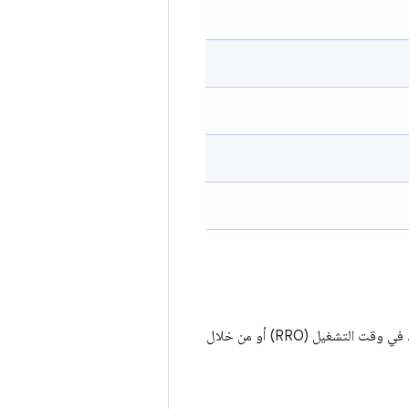
يمكنك التحكّم في إتاحة الميزات في إصداراتك بإحدى طريقتَين، إما باستخدام عمليات تراكب الموارد في وقت التشغيل (RRO) أو من خلال