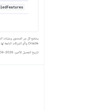
bled
Features
يخضع كل من المحتوى وعيّنات الت
Oracle و/أو الشركات التابعة لها.
تاريخ التعديل الأخير: 2026-06-18 (حسب التوقيت العالمي المتفَّق عليه)
الإصدار
مستودع Android
المتطلّبات
التنزيل
معاينة البرامج الثنائية