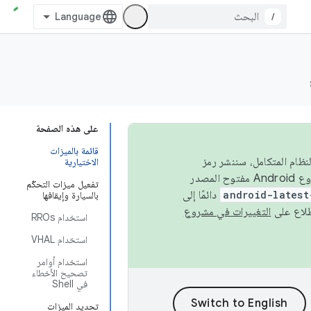
/
على هذه الصفحة
قائمة بالميزات
 في النظام المتكامل، سننشر رمز
الاختيارية
المصدر في مشروع Android مفتوح المصدر (AOSP) في الربعَين الثاني والرابع. لبناء مشروع Android مفتوح المصدر
تفعيل ميزات التحكّم
android-latest
دائمًا إلى
بالسيارة وإيقافها
التغييرات في مشروع
استخدام RROs
استخدام VHAL
استخدام أوامر
تصحيح الأخطاء
في Shell
تحديد الميزات