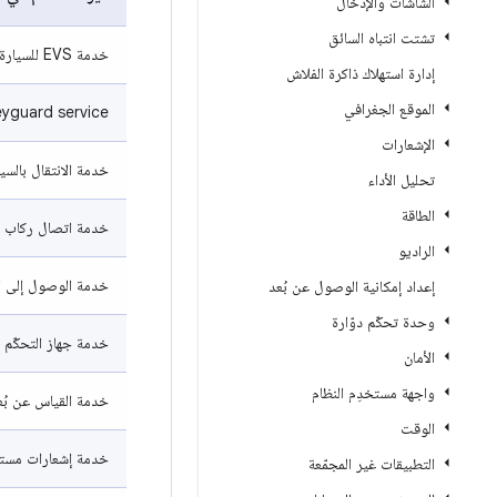
الشاشات والإدخال
تشتت انتباه السائق
خدمة EVS للسيارة
إدارة استهلاك ذاكرة الفلاش
الموقع الجغرافي
eyguard service
الإشعارات
خدمة الانتقال بالسيا
تحليل الأداء
الطاقة
خدمة اتصال ركاب ا
الراديو
خدمة الوصول إلى ال
إعداد إمكانية الوصول عن بُعد
وحدة تحكّم دوّارة
خدمة جهاز التحكّم ع
الأمان
واجهة مستخدِم النظام
خدمة القياس عن بُع
الوقت
خدمة إشعارات مست
التطبيقات غير المجمّعة