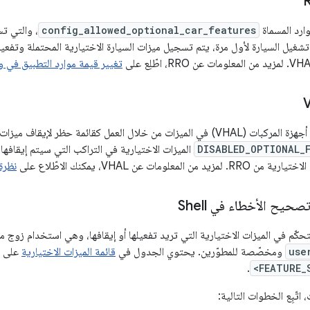
وارد المسماة
config_allowed_optional_car_features
، والتي تس
شغيل السيارة لأول مرة، يتم تسجيل ميزات السيارة الاختيارية المحتملة وتفعيلها
تغيير قيمة موارد التطبيق في 
DISABLED_OPTIONAL_
الميزات الاختيارية في التراكب التي سيتم إيقافها.
لمعلومات عن VHAL، يمكنك الاطّلاع على
نظرة 
حيح الأخطاء في Shell
use
ومخصّصة للمطوّرين. يحتوي الجدول في
قائمة الميزات الاختيارية
على ال
.
<FEATURE_
اتّبِع الخطوات التالية: