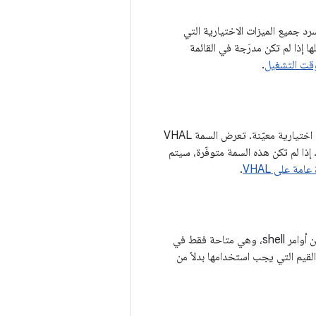
رد جميع الميزات الاختيارية التي
 إذا لم تكن مدرَجة في القائمة
وقت التشغيل
.
تتحكّم طبقة تجريد أجهزة المركبات (VHAL) في الميزات من خلال العمل كقائمة حظر لإيقاف ميزات اختيارية معيّنة. تعرض السمة VHAL
 إذا لم تكن هذه السمة متوفّرة، سيتم
عامة على VHAL
.
هناك طريقة ثالثة للتحكّم في الميزات الاختيارية التي تريد تفعيلها أو إيقافها، وهي استخدام زوج من أوامر shell، وهي متاحة فقط في
قيم التي يجب استخدامها بدلاً من