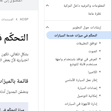
المحتوى إلى لغ
المعلومات والترفيه داخل المركبة
نظرة عامة
AOSP
المستندات
إرشادات حول التطوير
التحكّم 
التحكّم في ميزات خدمة السيارات
توافق التطبيقات
الصوت
بشكلٍ تلقائي، تكون 
العرض في نوافذ باستخدام واجهة
اختيارية
لأنّ بعض ال
مستخدم قابلة للتوسّع
الكاميرا
قائمة بالميزات
إطار عمل السيارة الأساسي
إعدادات السيارة
يتضمّن الجدول أدناه 
إمكانية التوصيل
إدارة الأجهزة في السيارات
ميزة التحكّم في ا