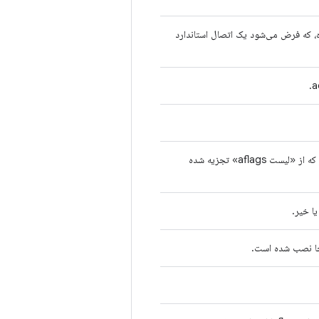
 که فرض می‌شود یک اتصال استاندارد
شرحی از feature flag، همانطور که از «لیست aflags» تجزیه شده
یا خیر.
نجا نصب شده است.