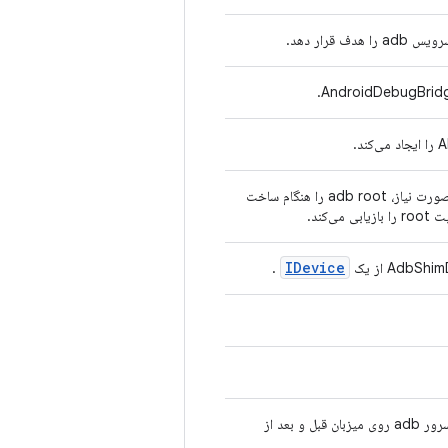
 قرار دهد.
که در صورت نیاز، adb root را هنگام ساخت
‌کند.
IDevice
.
آماده‌ساز هدف برای متوقف کردن سرور adb روی میزبان قبل و بعد از