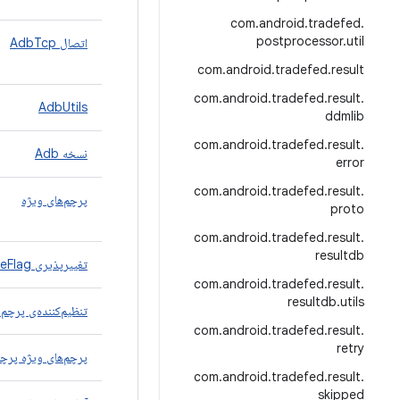
com
.
android
.
tradefed
.
postprocessor
.
util
اتصال AdbTcp
com
.
android
.
tradefed
.
result
com
.
android
.
tradefed
.
result
.
AdbUtils
ddmlib
com
.
android
.
tradefed
.
result
.
نسخه Adb
error
com
.
android
.
tradefed
.
result
.
پرچم‌های ویژه
proto
com
.
android
.
tradefed
.
result
.
resultdb
تغییرپذیری AFlagsFeatureFlag
com
.
android
.
tradefed
.
result
.
resultdb
.
utils
تنظیم‌کننده‌ی پرچم‌های 
com
.
android
.
tradefed
.
result
.
retry
پرچم‌های ویژه پرچم
com
.
android
.
tradefed
.
result
.
skipped