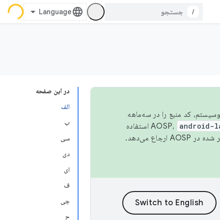
/
در این صفحه
الف
 اکوسیستم، کد منبع را در سه‌ماهه
ب
android-l
استفاده
همیشه به جدیدترین نسخه منتشر شده در AOSP ارجاع می‌دهد.
سی
دی
ای
ف
جی
ح