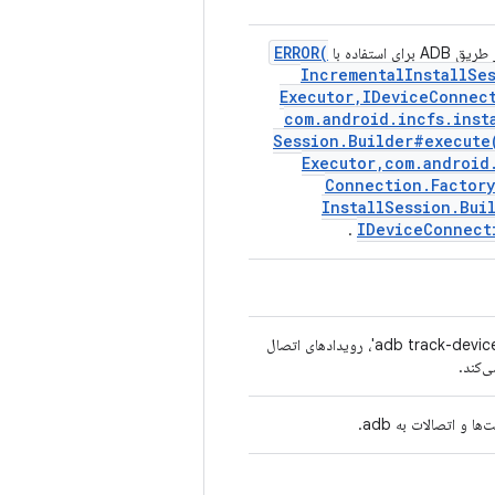
ERROR(
استفاده با
Incremental
Install
Se
Executor
,
IDevice
Connec
com
.
android
.
incfs
.
inst
Session
.
Builder#
execute
Executor
,
com
.
android
Connection
.
Factory
Install
Session
.
Bui
IDevice
Connect
.
با اجرا و تجزیه خروجی دستور 'adb track-devices'، رویدادهای اتصال
‌کند.
و اتصالات به adb.