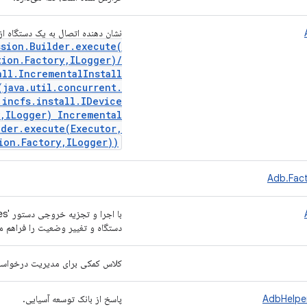
نشان دهنده اتصال به یک دستگاه از طریق ADB برای 
ssion
.
Builder
.
execute(
tion
.
Factory
,
ILogger)
/
all
.
Incremental
Install
(
java
.
util
.
concurrent
.
.
incfs
.
install
.
IDevice
,
ILogger) Incremental
lder
.
execute(
Executor
,
ion
.
Factory
,
ILogger))
دستگاه و تغییر وضعیت را فراهم می
کلاس کمکی برای مدیریت درخواست‌ها 
AdbHelpe
پاسخ از بانک توسعه آسیایی.