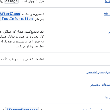
aflags
قبل از اجرای تست،
برای لغو ag
After
Class
Aft
تضمین‌های مشابه
Test
Information
پارامتر
ن
ی
یک تجمیع‌کننده معیار که حداقل، حد
کل، تعداد و در صورت تمایل، صدک‌ه
در طول اجرای تست‌های چندتکرار ارا
مضاعف رفتار می‌کند.
اطلاعات تخصیص را در خود نگه می‌
مرتب‌ساز تخصیص
طلاعات تخصیص
‌ها
ITarget
Preparer