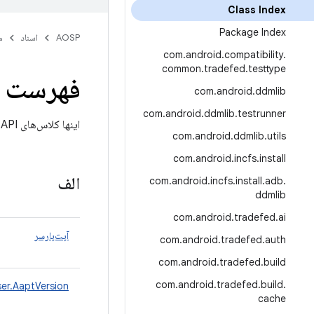
Class Index
Package Index
AOSP
اسناد
م
com
.
android
.
compatibility
.
common
.
tradefed
.
testtype
فهرست 
com
.
android
.
ddmlib
com
.
android
.
ddmlib
.
testrunner
اینها کلاس‌های API هستند. همه
com
.
android
.
ddmlib
.
utils
com
.
android
.
incfs
.
install
الف
com
.
android
.
incfs
.
install
.
adb
.
ddmlib
com
.
android
.
tradefed
.
ai
آپت‌پارسر
com
.
android
.
tradefed
.
auth
com
.
android
.
tradefed
.
build
com
.
android
.
tradefed
.
build
.
er.AaptVersion
cache