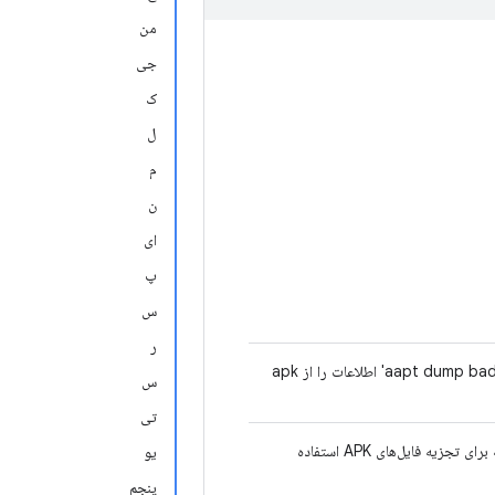
من
جی
ک
ل
م
ن
ای
پ
س
ر
کلاسی که با تجزیه خروجی 'aapt dump badging' اطلاعات را از apk
س
تی
تعدادی گزینه برای نسخه AAPT که برای تجزیه فایل‌های APK استفاده
یو
پنجم