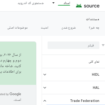
اسناد
جستجوی کد اندروید
مستندات
چه خبر؟
شروع شدن
امنیت
موضوعات اصلی
از 
دوم و چهارم در AOSP منتشر خواهیم کرد. برای ساخت و مشارکت در 
نمای کلی
کنید. شاخه ما
برای اطلاعات ب
HIDL
HAL
است.
Trade Federation