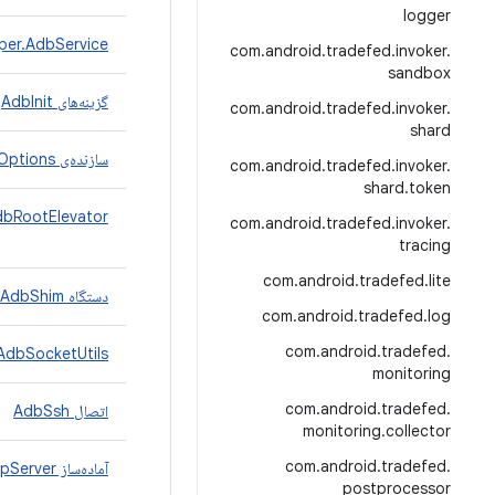
logger
per.AdbService
com
.
android
.
tradefed
.
invoker
.
sandbox
گزینه‌های AdbInit
com
.
android
.
tradefed
.
invoker
.
shard
سازنده‌ی AdbInitOptions
com
.
android
.
tradefed
.
invoker
.
shard
.
token
dbRootElevator
com
.
android
.
tradefed
.
invoker
.
tracing
com
.
android
.
tradefed
.
lite
دستگاه AdbShim
com
.
android
.
tradefed
.
log
com
.
android
.
tradefed
.
AdbSocketUtils
monitoring
com
.
android
.
tradefed
.
اتصال AdbSsh
monitoring
.
collector
com
.
android
.
tradefed
.
آماده‌ساز AdbStopServer
postprocessor