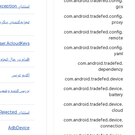
com
.
android
.
tradefed
.
config
.
استثنای AbstractXmlParser.ParseException
gcs
com
.
android
.
tradefed
.
config
.
تجزیه‌کننده‌ی پیکرب
proxy
com
.
android
.
tradefed
.
config
.
remote
ser.AcloudKeys
com
.
android
.
tradefed
.
config
.
yaml
اقدام در حال انجام
com
.
android
.
tradefed
.
dependency
اکتیو تریس
com
.
android
.
tradefed
.
device
com
.
android
.
tradefed
.
device
.
بررسی‌کننده وضعیت
battery
com
.
android
.
tradefed
.
device
.
cloud
استثنای AdbCommandRejected
com
.
android
.
tradefed
.
device
.
connection
AdbDevice