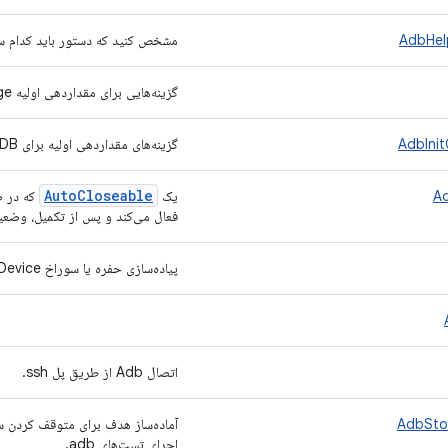
AdbHel
مشخص کنید که دستور باید کدام سرویس adb را هدف
گزینه‌هایی برای مقداردهی اولیه AndroidDebugBridge.
گزینه‌های مقداردهی اولیه برای ADB را ایجاد می‌کند.
Auto
Closeable
A
یک
فعال می‌کند و پس از تکمیل، وضعیت root را بازیابی می
پیاده‌سازی حفره یا سوراخ AdbShimDevice از یک
اتصال Adb از طریق پل ssh.
اجرای تست‌های adb.