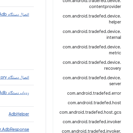
com
.
android
.
tradefed
.
device
.
contentprovider
اتصال دستگاه Adb
com
.
android
.
tradefed
.
device
.
helper
com
.
android
.
tradefed
.
device
.
internal
com
.
android
.
tradefed
.
device
.
metric
com
.
android
.
tradefed
.
device
.
recovery
اتصال دستگاه Adb.Factory
com
.
android
.
tradefed
.
device
.
server
ردیاب دستگاه Adb
com
.
android
.
tradefed
.
error
com
.
android
.
tradefed
.
host
com
.
android
.
tradefed
.
host
.
gcs
AdbHelper
com
.
android
.
tradefed
.
invoker
r.AdbResponse
com
.
android
.
tradefed
.
invoker
.