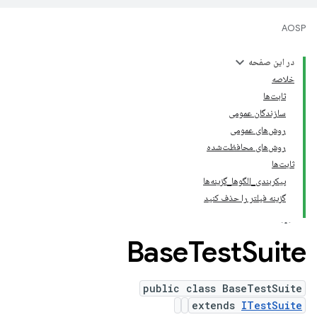
AOSP
در این صفحه
خلاصه
ثابت‌ها
سازندگان عمومی
روش‌های عمومی
روش‌های محافظت‌شده
ثابت‌ها
پیکربندی_الگوها_گزینه‌ها
گزینه فیلتر را حذف کنید
Base
Test
Suite
public class BaseTestSuite
extends
ITestSuite