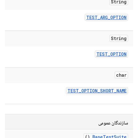
String
TEST
_
ARG
_
OPTION
String
TEST
_
OPTION
char
TEST
_
OPTION
_
SHORT
_
NAME
سازندگان عمومی
()
Base
Test
Suite