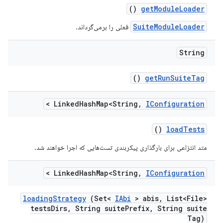
()
get
Module
Loader
SuiteModuleLoader
فعلی را برمی‌گرداند.
String
()
get
Run
Suite
Tag
>
Linked
Hash
Map<String
,
IConfiguration
()
load
Tests
متد انتزاعی برای بارگذاری پیکربندی تست‌هایی که اجرا خواهند شد.
>
Linked
Hash
Map<String
,
IConfiguration
loading
Strategy
(Set<
IAbi
> abis
,
List<File>
tests
Dirs
,
String suite
Prefix
,
String suite
Tag)