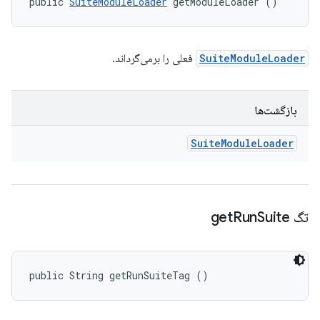
public 
SuiteModuleLoader
 getModuleLoader ()
SuiteModuleLoader
فعلی را برمی‌گرداند.
بازگشت‌ها
Suite
Module
Loader
تگ get
Suite
Run
public String getRunSuiteTag ()