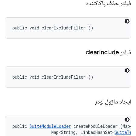
فیلتر حذف پاک‌کننده
public void clearExcludeFilter ()
فیلتر clear
Include
public void clearIncludeFilter ()
ایجاد ماژول لودر
public 
SuiteModuleLoader
 createModuleLoader (Map<S
                Map<String, LinkedHashSet<
SuiteTes