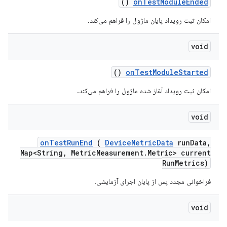
()
on
Test
Module
Ended
امکان ثبت رویداد پایان ماژول را فراهم می‌کند.
void
()
on
Test
Module
Started
امکان ثبت رویداد آغاز شده ماژول را فراهم می‌کند.
void
on
Test
Run
End
(
Device
Metric
Data
run
Data
,
Map<String
,
Metric
Measurement
.
Metric> current
Run
Metrics)
فراخوانی مجدد پس از پایان اجرای آزمایشی.
void