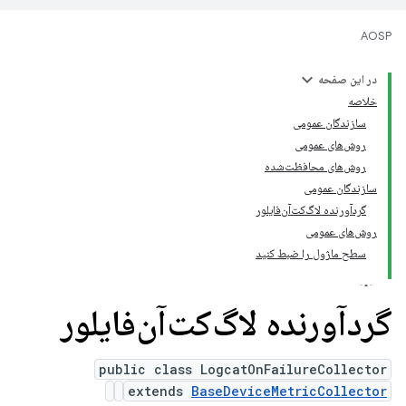
AOSP
در این صفحه
خلاصه
سازندگان عمومی
روش‌های عمومی
روش‌های محافظت‌شده
سازندگان عمومی
گردآورنده لاگ‌کت‌آن‌فایلور
روش‌های عمومی
سطح ماژول را ضبط کنید
گردآورنده لاگ‌کت‌آن‌فایلور
public class LogcatOnFailureCollector
extends
BaseDeviceMetricCollector