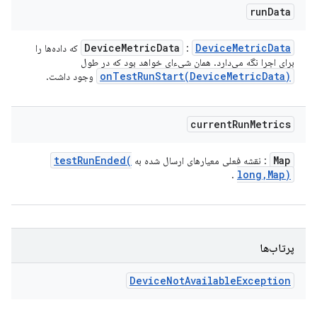
run
Data
Device
Metric
Data
Device
Metric
Data
:
که داده‌ها را
برای اجرا نگه می‌دارد. همان شیء‌ای خواهد بود که در طول
onTestRunStart(
Device
Metric
Data)
وجود داشت.
current
Run
Metrics
testRunEnded(
Map
: نقشه فعلی معیارهای ارسال شده به
long
,
Map)
.
پرتاب‌ها
Device
Not
Available
Exception