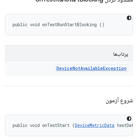
public void onTestRunStartBlocking ()
پرتاب‌ها
Device
Not
Available
Exception
شروع آزمون
public void onTestStart (
DeviceMetricData
 testData