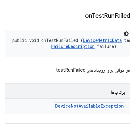
on
Test
Run
Failed
public void onTestRunFailed (
DeviceMetricData
 testD
FailureDescription
 failure)
فراخوانی برای رویدادهای testRunFailed
پرتاب‌ها
Device
Not
Available
Exception