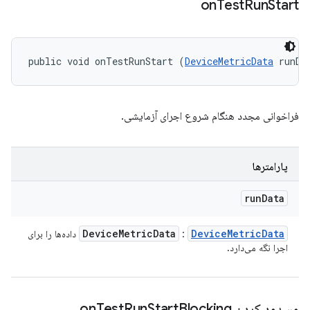
on
Test
Run
Start
public void onTestRunStart (
DeviceMetricData
 runDa
فراخوانی مجدد هنگام شروع اجرای آزمایشی.
پارامترها
run
Data
Device
Metric
Data
Device
Metric
Data
:
داده‌ها را برای
اجرا نگه می‌دارد.
مسدود کردن on
Blocking
Start
Run
Test