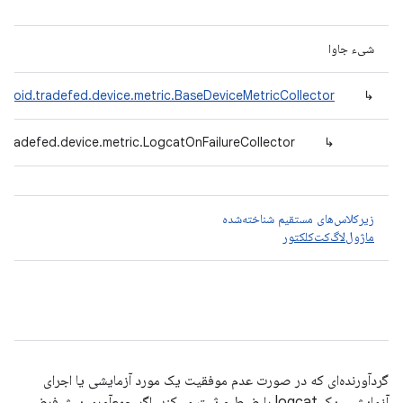
شیء جاوا
droid.tradefed.device.metric.BaseDeviceMetricCollector
↳
.tradefed.device.metric.LogcatOnFailureCollector
↳
زیرکلاس‌های مستقیم شناخته‌شده
ماژول‌لاگ‌کت‌کلکتور
گردآورنده‌ای که در صورت عدم موفقیت یک مورد آزمایشی یا اجرای
آزمایشی، یک logcat را ضبط و ثبت می‌کند. اگر جمع‌آوری پیش‌فرض