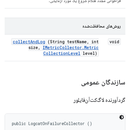
فراخوانی مجدد هنگام شروع یک مورد آزمایشی.
روش‌های محافظت‌شده
collect
And
Log
(String test
Name
,
int
void
size
,
IMetric
Collector
.
Metric
Collection
Level
level)
سازندگان عمومی
گردآورنده لاگ‌کت‌آن‌فایلور
public LogcatOnFailureCollector ()