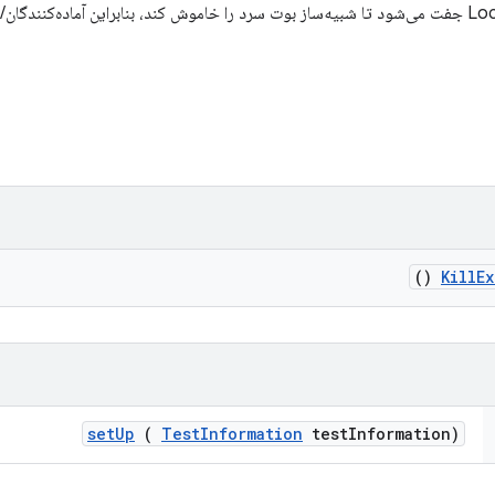
معمولاً با LocalEmulatorSnapshot جفت می‌شود تا شبیه‌ساز بوت سرد را خاموش کند، بنابراین آماد
()
Kill
Ex
set
Up
(
Test
Information
test
Information)