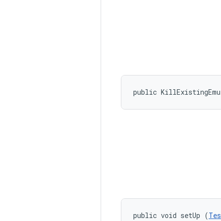
public KillExistingEm
public void setUp (
Tes