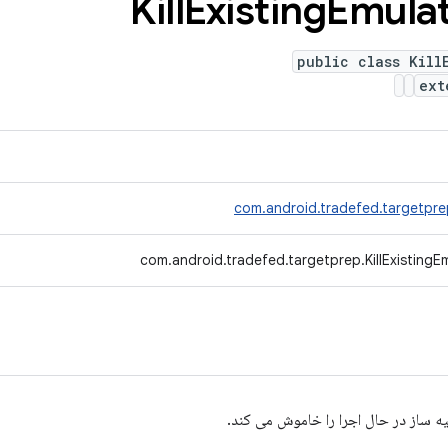
Kill
Existing
Emula
public class Kill
ex
com.android.tradefed.targetpr
com.android.tradefed.targetprep.KillExistingE
 ساز در حال اجرا را خاموش می کند.