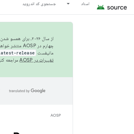
اسناد
جستجوی کد اندروید
از سال ۲۰۲۶، برای ه
چهارم در AOSP منتشر خواهیم کرد. برای ساخت و مشارکت در AOSP،
مانیفست
latest-release
تغییرات در AOSP
مراجعه کنی
ا
AOSP