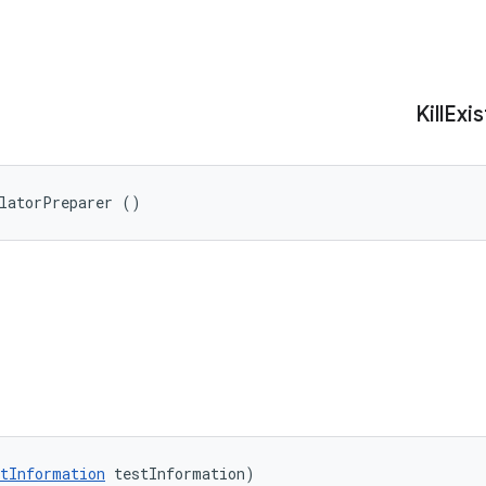
Kill
Exis
ulatorPreparer ()
tInformation
 testInformation)