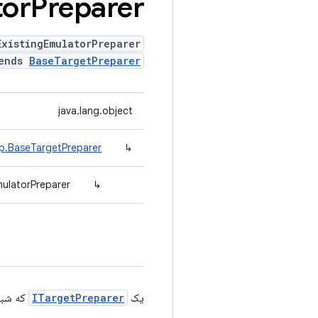
tor
Preparer
ExistingEmulatorPreparer
tends
BaseTargetPreparer
java.lang.object
ep.BaseTargetPreparer
↳
mulatorPreparer
↳
یک
ITargetPreparer
که شبیه