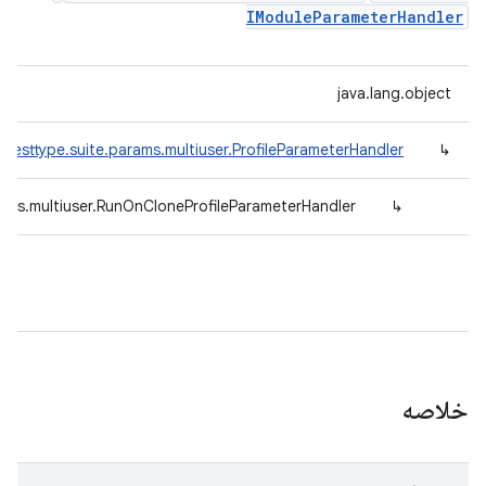
IModuleParameterHandler
java.lang.object
.testtype.suite.params.multiuser.ProfileParameterHandler
↳
rams.multiuser.RunOnCloneProfileParameterHandler
↳
خلاصه