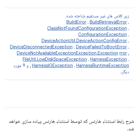
زیر کلاس های غیر مستقیم شناخته شده
BuildError
،
BuildRetrievalError
،
ClassNotFoundConfigurationException
،
ConfigurationException
،
DeviceActionUtil.DeviceActionConfigError
،
DeviceDisconnectedException
،
DeviceFailedToBootError
،
DeviceNotAvailableExceptionException.Exception
rror
،
FileUtil.LowDiskSpaceException
،
HarnessException
،
HarnessRuntimeException
،
HarnessIOException
،
و 9 مورد
دیگر.
شرح رابط استثناء هارنس که توسط استثناء هارنس پیاده سازی خواهد
شد.