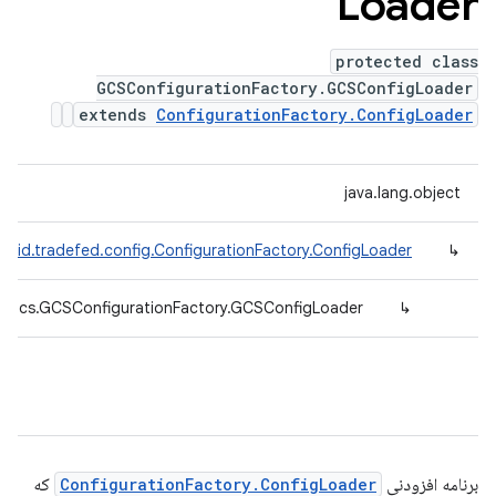
Loader
protected class
GCSConfigurationFactory.GCSConfigLoader
extends
ConfigurationFactory.ConfigLoader
java.lang.object
roid.tradefed.config.ConfigurationFactory.ConfigLoader
↳
ig.gcs.GCSConfigurationFactory.GCSConfigLoader
↳
برنامه افزودنی
ConfigurationFactory.ConfigLoader
که