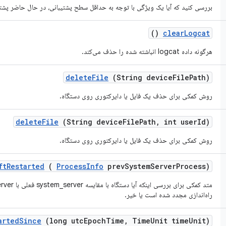
بررسی کنید که آیا یک ویژگی با توجه به حداقل سطح پشتیبانی، در حال حاضر پشتی
()
clear
Logcat
هرگونه داده logcat انباشته شده را حذف می‌کند.
delete
File
(String device
File
Path)
روش کمکی برای حذف یک فایل یا دایرکتوری روی دستگاه.
delete
File
(String device
File
Path
,
int user
Id)
روش کمکی برای حذف یک فایل یا دایرکتوری روی دستگاه.
ft
Restarted
(
Process
Info
prev
System
Server
Process)
متد کمکی برای بررسی اینکه آیا دستگاه با مقایسه system_server فعلی با system_server قبلی
راه‌اندازی مجدد شده است یا خیر.
arted
Since
(long utc
Epoch
Time
,
Time
Unit time
Unit)