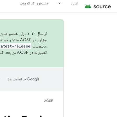
اسناد
جستجوی کد اندروید
از سال ۲۰۲۶، برای ه
چهارم در AOSP منتشر خواهیم کرد. برای ساخت و مشارکت در AOSP،
مانیفست
latest-release
تغییرات در AOSP
مراجعه کنی
ا
AOSP