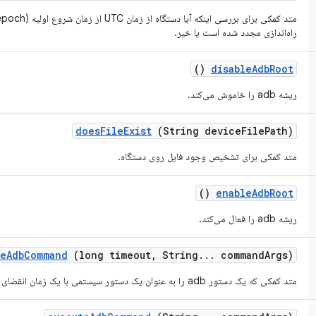
متد کمکی برای بررسی اینکه آیا دستگاه از زمان UTC از زمان شروع اولیه (epoch) از دستگاه و
راه‌اندازی مجدد شده است یا خیر.
()
disable
Adb
Root
ریشه adb را خاموش می‌کند.
does
File
Exist
(String device
File
Path)
متد کمکی برای تشخیص وجود فایل روی دستگاه.
()
enable
Adb
Root
ریشه adb را فعال می‌کند.
te
Adb
Command
(long timeout
,
String
.
.
.
command
Args)
متد کمکی که یک دستور adb را به عنوان یک دستور سیستمی با یک زمان انقضای مشخص اجرا می‌کند.