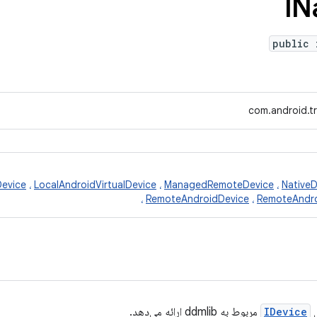
IN
public 
com.android.tr
Device
،
LocalAndroidVirtualDevice
،
ManagedRemoteDevice
،
NativeD
،
RemoteAndroidDevice
،
RemoteAndro
IDevice
مربوط به ddmlib ارائه می‌دهد.