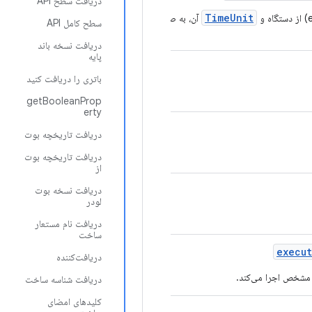
دریافت سطح API
TimeUnit
آن، به صورت نرم‌افزاری
سطح کامل API
دریافت نسخه باند
پایه
باتری را دریافت کنید
getBooleanProp
erty
دریافت تاریخچه بوت
دریافت تاریخچه بوت
از
دریافت نسخه بوت
لودر
دریافت نام مستعار
ساخت
execu
دریافت‌کننده
دریافت شناسه ساخت
کلیدهای امضای