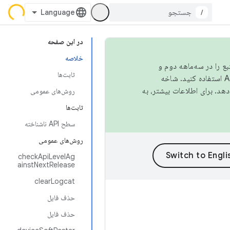
/
در این صفحه
خلاصه
نبع را در سه‌ماهه دوم و
ثابت‌ها
استفاده کنید. شاخه
روش‌های عمومی
ثابت‌ها
سطح API ناشناخته
روش‌های عمومی
checkApiLevelAg
ainstNextRelease
clearLogcat
حذف فایل
حذف فایل