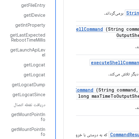
getFileEntry
Stri
برمی‌گرداند.
getIDevice
getIntProperty
execute
Shell
Command
(String comm
getLastExpected
Output
Sh
RebootTimeMillis
getLaunchApiLev
el
execute
Shell
Comma
getLogcat
getLogcat
getLogcatDump
execute
Shell
Command
(String command
,
getLogcatSince
Command
,
long max
Time
To
Output
Sh
دریافت نقطه اتصال
getMountPointIn
fo
getMountPointIn
fo
CommandRes
که به درستی با خروجی وضعیت دستور،