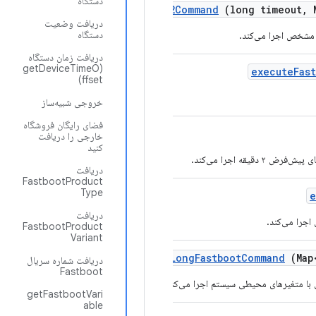
دستگاه
execute
Adb
V2Command
(long timeout
,
M
دریافت وضعیت
دستگاه
دریافت زمان دستگاه
(getDeviceTimeO
execute
Fas
ffset)
خروجی شبیه‌ساز
فضای رایگان فروشگاه
خارجی را دریافت
کنید
دریافت
FastbootProduct
Type
e
دریافت
FastbootProduct
Variant
execute
Long
Fastboot
Command
(Map
دریافت شماره سریال
Fastboot
getFastbootVari
able