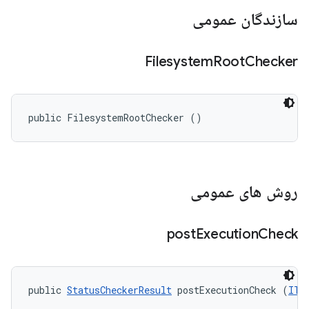
سازندگان عمومی
Filesystem
Root
Checker
public FilesystemRootChecker ()
روش های عمومی
post
Execution
Check
public 
StatusCheckerResult
 postExecutionCheck (
ITe