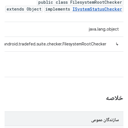
public class FilesystemRootChecker
extends Object
implements
ISystemStatusChecker
java.lang.object
m.android.tradefed.suite.checker.FilesystemRootChecker
↳
خلاصه
سازندگان عمومی