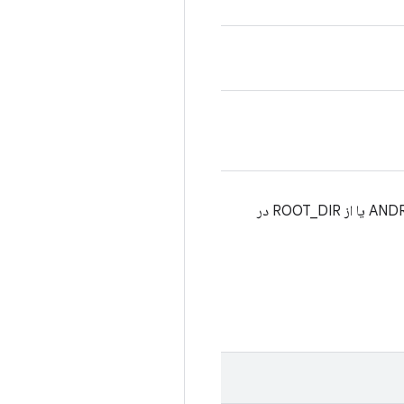
APKهای مشخص‌شده برای پیکربندی Suite را نصب می‌کند: یا از متغیر $ANDROID_TARGET_OUT_TESTCASES یا از ROOT_DIR در