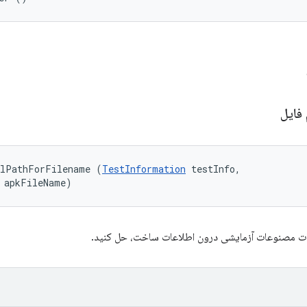
 فایل
alPathForFilename (
TestInformation
 testInfo, 

 apkFileName)