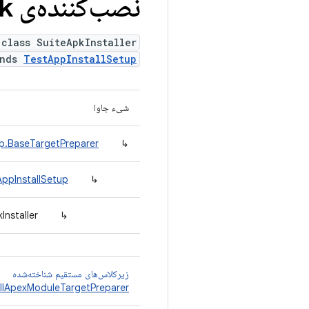
نصب‌کننده‌ی Suite
k
 class SuiteApkInstaller
ends
TestAppInstallSetup
شیء جاوا
ep.BaseTargetPreparer
↳
AppInstallSetup
↳
Installer
↳
زیرکلاس‌های مستقیم شناخته‌شده
allApexModuleTargetPreparer