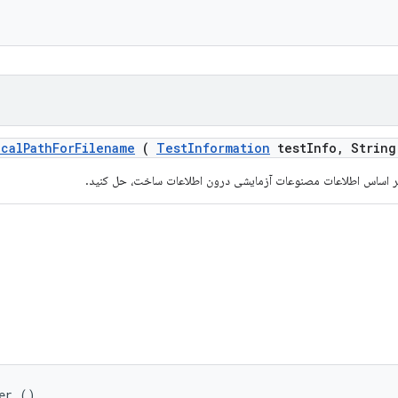
ocal
Path
For
Filename
(
Test
Information
test
Info
,
String
er ()