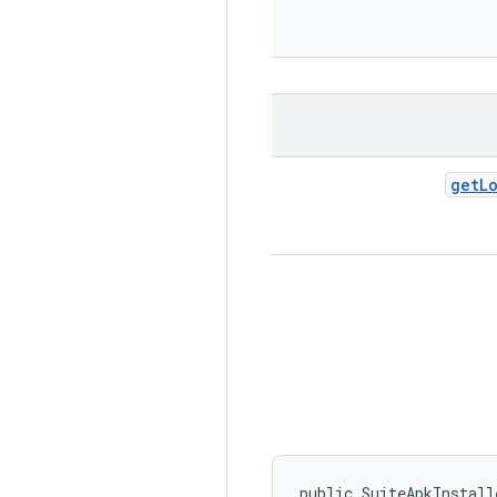
get
L
public SuiteApkInstall