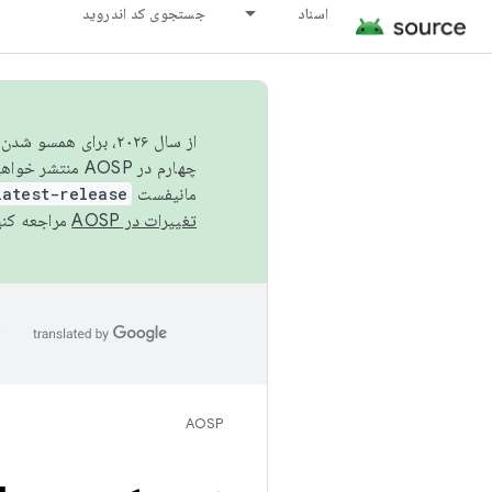
اسناد
جستجوی کد اندروید
از سال ۲۰۲۶، برای ه
چهارم در AOSP منتشر خواهیم کرد. برای ساخت و مشارکت در AOSP،
مانیفست
latest-release
تغییرات در AOSP
مراجعه کنی
ا
AOSP