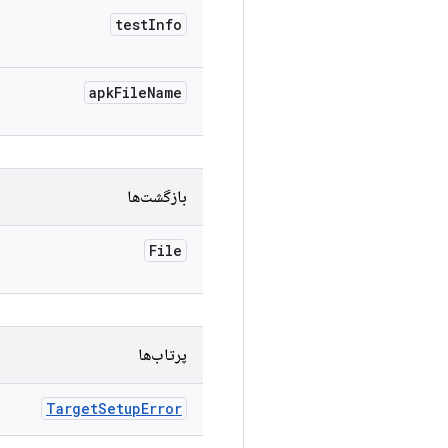
test
Info
apk
File
Name
بازگشت‌ها
File
پرتاب‌ها
Target
Setup
Error