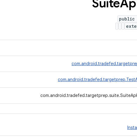
Ap
public
ext
com.android.tradefed.targetpr
com.android.tradefed.targetprep.Test
com.android.tradefed.targetprep.suite.SuiteApk
Inst