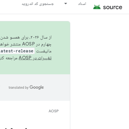
اسناد
جستجوی کد اندروید
از سال ۲۰۲۶، برای ه
چهارم در AOSP منتشر خواهیم کرد. برای ساخت و مشارکت در AOSP،
مانیفست
latest-release
تغییرات در AOSP
مراجعه کنی
ا
AOSP