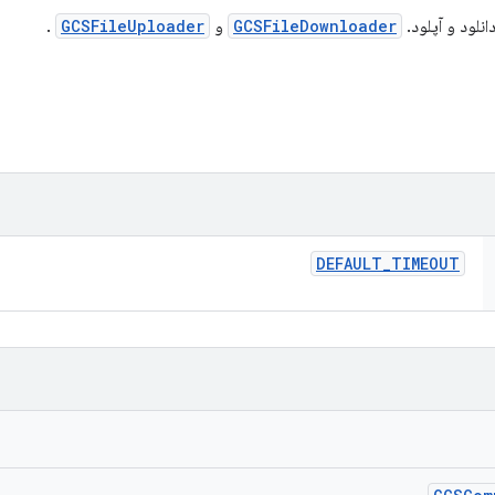
GCSFileDownloader
و
GCSFileUploader
.
DEFAULT
_
TIMEOUT