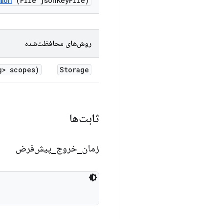
mon
(File json
Key
File)
روش‌های محافظت‌شده
g> scopes)
Storage
ثابت‌ها
زمان
_
خروج
_
پیش‌فرض