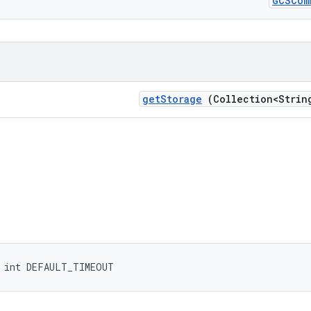
GCSCom
get
Storage
(Collection<Strin
l int DEFAULT_TIMEOUT