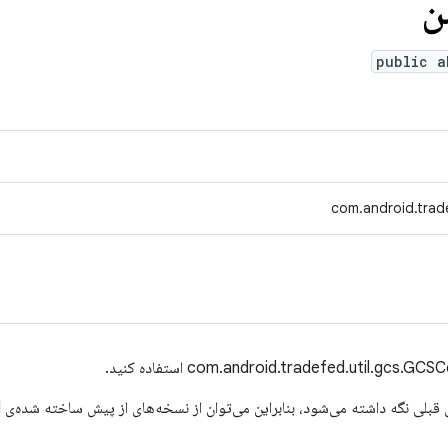
ن
public a
com.android.tra