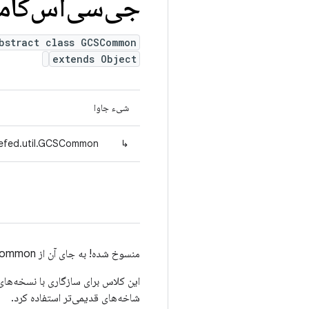
جی‌سی‌اس‌کام
bstract class GCSCommon
extends Object
شیء جاوا
defed.util.GCSCommon
↳
منسوخ شده! به جای آن از com.android.tradefed.util.gcs.GCSCommon استفاده کنید.
شاخه‌های قدیمی‌تر استفاده کرد.