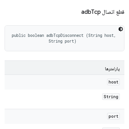
قطع اتصال adb
Tcp
public boolean adbTcpDisconnect (String host, 

                String port)
پارامترها
host
String
port