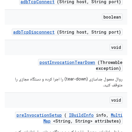
adb
Tcp
Connect
(String host
,
String port)
boolean
adb
Tcp
Disconnect
(String host
,
String port)
void
post
Invocation
Tear
Down
(Throwable
exception)
روال معمول جداسازی (tear-down) را اجرا کرده و دستگاه مجازی را
متوقف کنید.
void
pre
Invocation
Setup
(
IBuild
Info
info
,
Multi
Map
<String
,
String> attributes)
مراحل راه‌اندازی معمول را اجرا کنید و دستگاه مجازی را راه‌اندازی کنید.