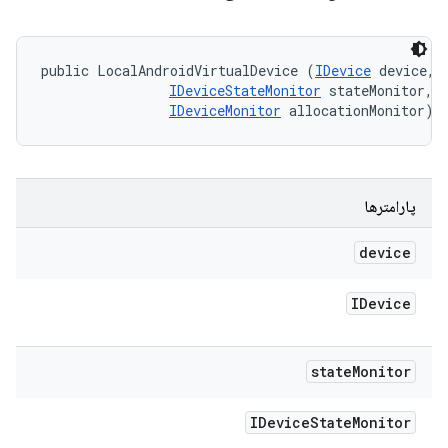
public LocalAndroidVirtualDevice (
IDevice
 device, 

IDeviceStateMonitor
 stateMonitor, 

IDeviceMonitor
 allocationMonitor)
پارامترها
device
IDevice
state
Monitor
IDevice
State
Monitor