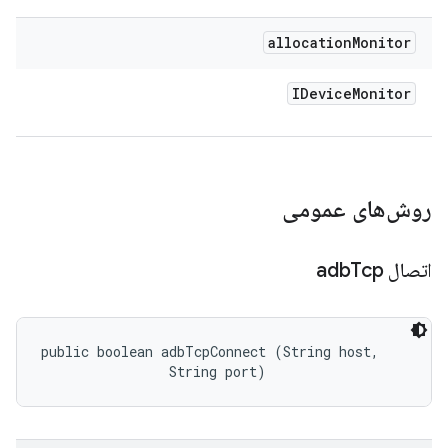
allocation
Monitor
IDevice
Monitor
روش‌های عمومی
اتصال adb
Tcp
public boolean adbTcpConnect (String host, 

                String port)