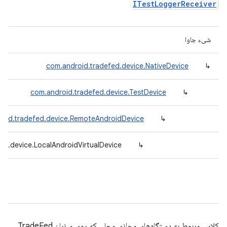
ITestLoggerReceiver
شیء جاوا
com.android.tradefed.device.NativeDevice
↳
com.android.tradefed.device.TestDevice
↳
roid.tradefed.device.RemoteAndroidDevice
↳
ed.device.LocalAndroidVirtualDevice
↳
کلاس مربوط به دستگاه‌های مجازی محلی که روی میزبان TradeFed