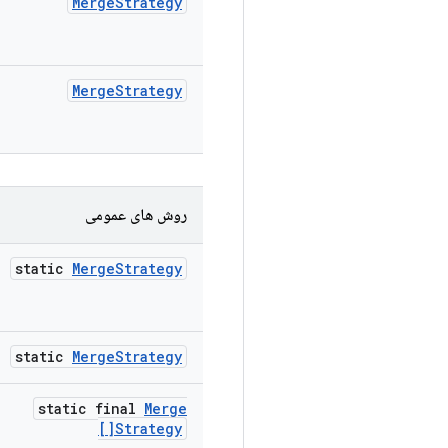
Merge
Strategy
Merge
Strategy
روش های عمومی
static
Merge
Strategy
static
Merge
Strategy
static final
Merge
Strategy[]