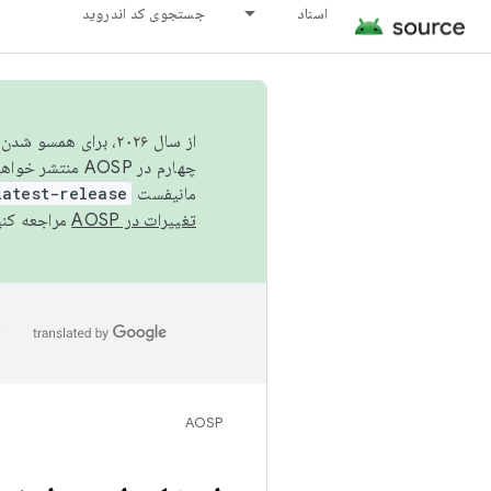
اسناد
جستجوی کد اندروید
از سال ۲۰۲۶، برای ه
چهارم در AOSP منتشر خواهیم کرد. برای ساخت و مشارکت در AOSP،
مانیفست
latest-release
تغییرات در AOSP
مراجعه کنی
ا
AOSP