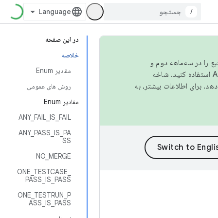
/
در این صفحه
خلاصه
نبع را در سه‌ماهه دوم و
مقادیر Enum
استفاده کنید. شاخه
روش های عمومی
مقادیر Enum
ANY_FAIL_IS_FAIL
ANY_PASS_IS_PA
SS
NO_MERGE
ONE_TESTCASE_
PASS_IS_PASS
ONE_TESTRUN_P
ASS_IS_PASS