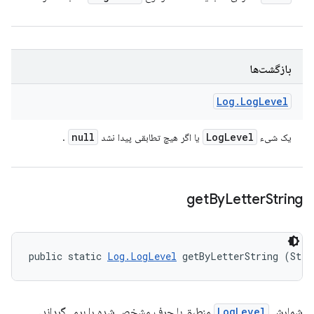
بازگشت‌ها
Log
.
Log
Level
null
Log
Level
یک شیء
یا اگر هیچ تطابقی پیدا نشد
.
get
By
Letter
String
public static 
Log.LogLevel
 getByLetterString (Stri
شمارش
LogLevel
منطبق با حرف مشخص شده را برمی‌گرداند.