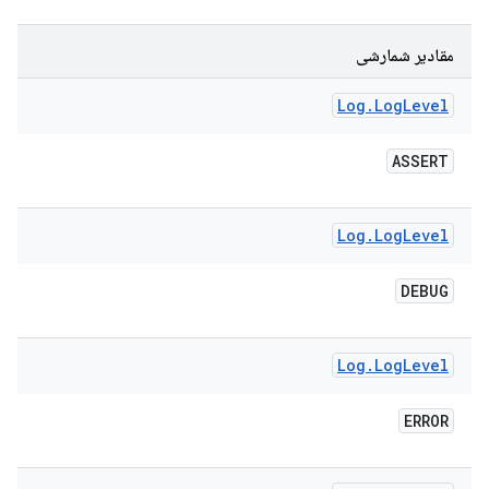
مقادیر شمارشی
Log
.
Log
Level
ASSERT
Log
.
Log
Level
DEBUG
Log
.
Log
Level
ERROR