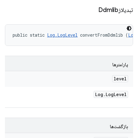
تبدیلازDdmlib
public static 
Log.LogLevel
 convertFromDdmlib (
Log
پارامترها
level
Log
.
Log
Level
بازگشت‌ها