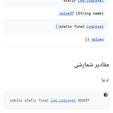
static
Log
.
Log
Level
value
Of
(String name)
static final
Log
Level[]
()
values
مقادیر شمارشی
ادعا
public static final 
Log.LogLevel
 ASSERT