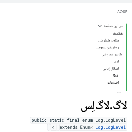
AOSP
در این صفحه
خلاصه
مقادیر شمارشی
روش‌های عمومی
مقادیر شمارشی
ادعا
اشکال‌زدایی
خطا
اطلاعات
لاگ
.
لاگ‌لِس
public static final enum Log.LogLevel
>
extends Enum<
Log.LogLevel