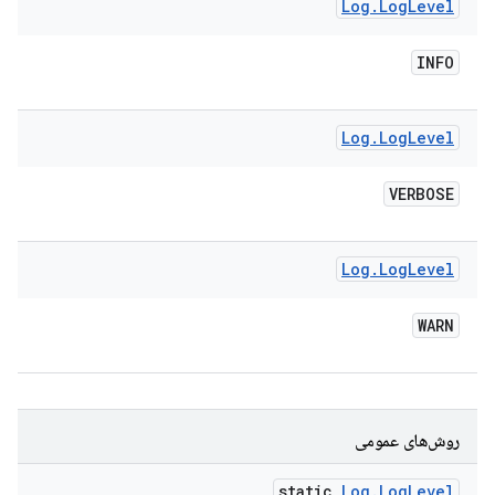
Log
.
Log
Level
INFO
Log
.
Log
Level
VERBOSE
Log
.
Log
Level
WARN
روش‌های عمومی
static
Log
.
Log
Level