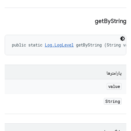
get
By
String
public static 
Log.LogLevel
 getByString (String val
پارامترها
value
String