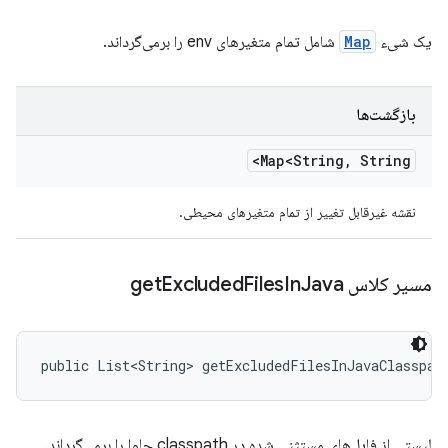
یک شیء
Map
شامل تمام متغیرهای env را برمی‌گرداند.
بازگشت‌ها
Map<String
,
String>
نقشه غیرقابل تغییر از تمام متغیرهای محیطی.
مسیر کلاس get
Java
In
Files
Excluded
public List<String> getExcludedFilesInJavaClasspat
لیستی از فایل‌های مستثنی شده در classpath جاوا را برمی‌گرداند.