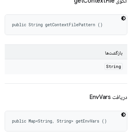
الگوی get
File
Context
public String getContextFilePattern ()
بازگشت‌ها
String
دریافت Env
Vars
public Map<String, String> getEnvVars ()