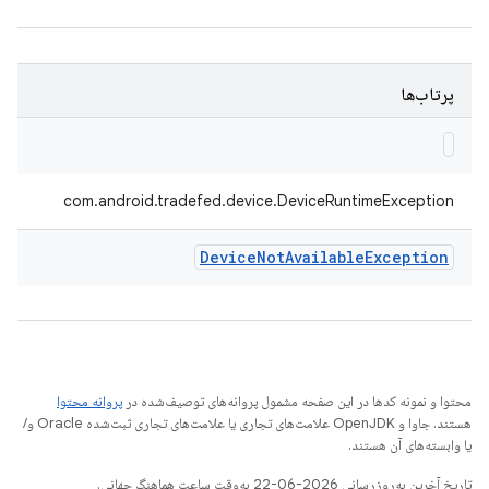
پرتاب‌ها
com.android.tradefed.device.DeviceRuntimeException
Device
Not
Available
Exception
محتوا و نمونه کدها در این صفحه مشمول پروانه‌های توصیف‌شده در
پروانه محتوا
هستند. جاوا و OpenJDK علامت‌های تجاری یا علامت‌های تجاری ثبت‌شده Oracle و/
یا وابسته‌های آن هستند.
تاریخ آخرین به‌روزرسانی 2026-06-22 به‌وقت ساعت هماهنگ جهانی.