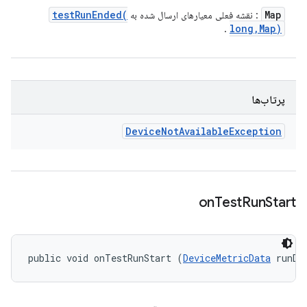
testRunEnded(
Map
: نقشه فعلی معیارهای ارسال شده به
long
,
Map)
.
پرتاب‌ها
Device
Not
Available
Exception
on
Test
Run
Start
public void onTestRunStart (
DeviceMetricData
 runDa