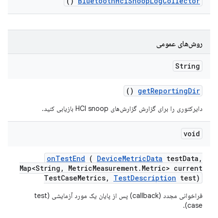
()
Bluetooth
Hci
Snoop
Log
Collector
روش‌های عمومی
String
()
get
Reporting
Dir
دایرکتوری را برای گزارش گزارش‌های HCI snoop بازیابی کنید.
void
on
Test
End
(
Device
Metric
Data
test
Data
,
Map<String
,
Metric
Measurement
.
Metric> current
Test
Case
Metrics
,
Test
Description
test)
فراخوانی مجدد (callback) پس از پایان یک مورد آزمایشی (test
case).