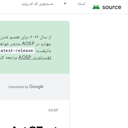
اسناد
جستجوی کد اندروید
از سال ۲۰۲۶، برای ه
چهارم در AOSP منتشر خواهیم کرد. برای ساخت و مشارکت در AOSP،
مانیفست
latest-release
تغییرات در AOSP
مراجعه کنی
ا
AOSP