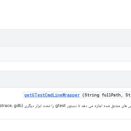
get
GTest
Cmd
Line
Wrapper
(String full
Path
,
Str