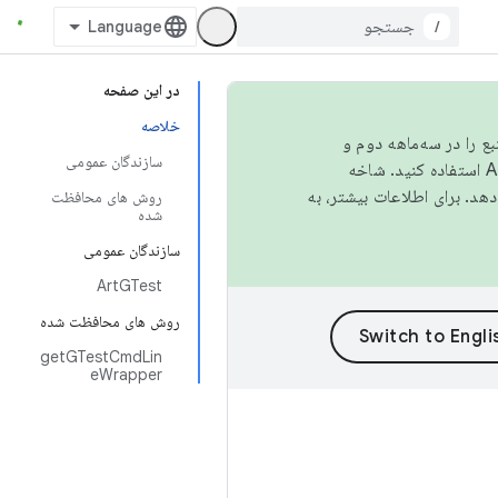
/
در این صفحه
خلاصه
نبع را در سه‌ماهه دوم و
سازندگان عمومی
استفاده کنید. شاخه
روش های محافظت
شده
سازندگان عمومی
ArtGTest
روش های محافظت شده
getGTestCmdLin
eWrapper