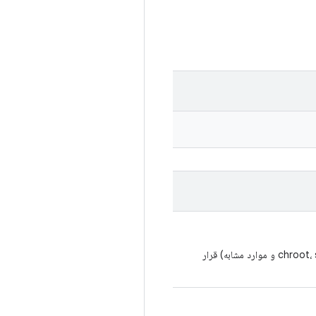
Helper که به کلاس های مشتق شده اجازه می دهد تا دستور gtest را تحت ابزار دیگری (chroot، strace، gdb و موارد مشابه) قرار