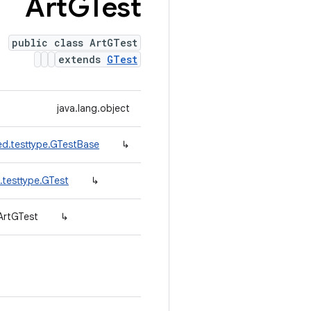
Art
GTest
public class ArtGTest
extends
GTest
java.lang.object
ed.testtype.GTestBase
↳
.testtype.GTest
↳
ArtGTest
↳