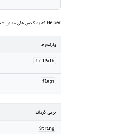
Helper که به کلاس های مشتق شده اجازه می دهد تا دستور gtest را تحت ابزار دیگری (chroot، strace، gdb و موارد مشابه) قرار دهند.
پارامترها
full
Path
flags
برمی گرداند
String