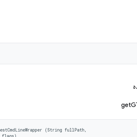
ه
get
G
estCmdLineWrapper (String fullPath, 

 flags)