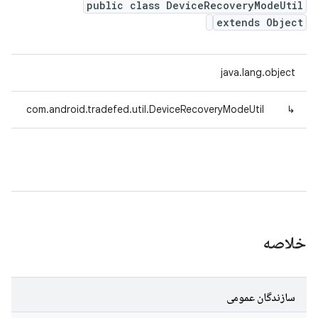
public class DeviceRecoveryModeUtil
extends Object
java.lang.object
com.android.tradefed.util.DeviceRecoveryModeUtil
↳
خلاصه
سازندگان عمومی