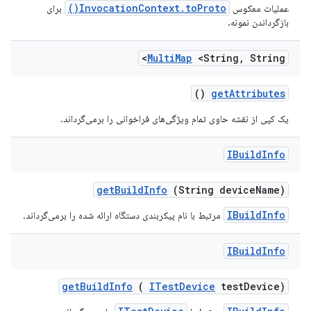
InvocationContext.toProto()
عملیات معکوس
برای
بازگرداندن نمونه.
Multi
Map
<String
,
String>
()
get
Attributes
یک کپی از نقشه حاوی تمام ویژگی‌های فراخوانی را برمی‌گرداند.
IBuild
Info
get
Build
Info
(String device
Name)
IBuildInfo
مرتبط با نام پیکربندی دستگاه ارائه شده را برمی‌گرداند.
IBuild
Info
get
Build
Info
(
ITest
Device
test
Device)