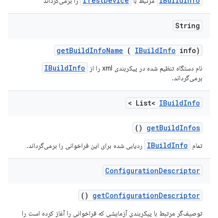
ITestDevice
IBuildInfo
مرتبط با
را برمی‌گرداند
String
get
Build
Info
Name
(
IBuild
Info
info)
IBuildInfo
نام دستگاه تنظیم شده در پیکربندی xml را از
برمی‌گرداند.
>
List<
IBuild
Info
()
get
Build
Infos
IBuildInfo
تمام
ردیابی شده برای این فراخوانی را برمی‌گرداند.
Configuration
Descriptor
()
get
Configuration
Descriptor
توصیف‌گر مرتبط با پیکربندی آزمایشی که فراخوانی را آغاز کرده است را