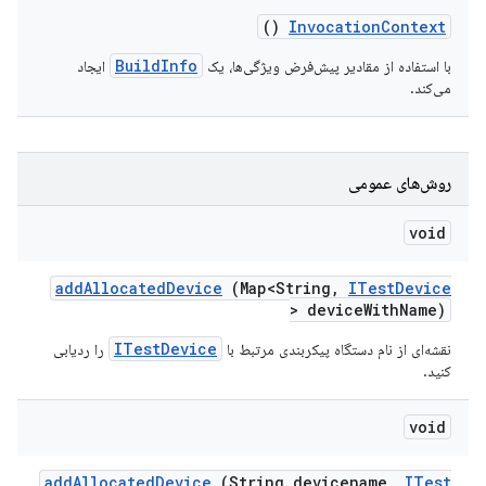
()
Invocation
Context
BuildInfo
با استفاده از مقادیر پیش‌فرض ویژگی‌ها، یک
ایجاد
می‌کند.
روش‌های عمومی
void
add
Allocated
Device
(Map<String
,
ITest
Device
> device
With
Name)
ITestDevice
نقشه‌ای از نام دستگاه پیکربندی مرتبط با
را ردیابی
کنید.
void
add
Allocated
Device
(String devicename
,
ITest