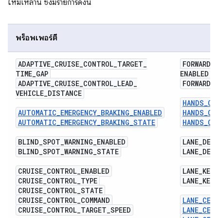
ใหม่เหล่านี้ ซึ่งมีรายการดังนี้
พร็อพเพอร์ตี้
ADAPTIVE
_
CRUISE
_
CONTROL
_
TARGET
_
FORWARD
_
TIME
_
GAP
ENABLED
ADAPTIVE
_
CRUISE
_
CONTROL
_
LEAD
_
FORWARD
_
VEHICLE
_
DISTANCE
HANDS_ON
AUTOMATIC_EMERGENCY_BRAKING_ENABLED
HANDS_ON
AUTOMATIC_EMERGENCY_BRAKING_STATE
HANDS_ON
BLIND
_
SPOT
_
WARNING
_
ENABLED
LANE
_
DEP
BLIND
_
SPOT
_
WARNING
_
STATE
LANE
_
DEP
CRUISE
_
CONTROL
_
ENABLED
LANE
_
KEEP
CRUISE
_
CONTROL
_
TYPE
LANE
_
KEEP
CRUISE
_
CONTROL
_
STATE
CRUISE
_
CONTROL
_
COMMAND
LANE_CEN
CRUISE
_
CONTROL
_
TARGET
_
SPEED
LANE_CEN