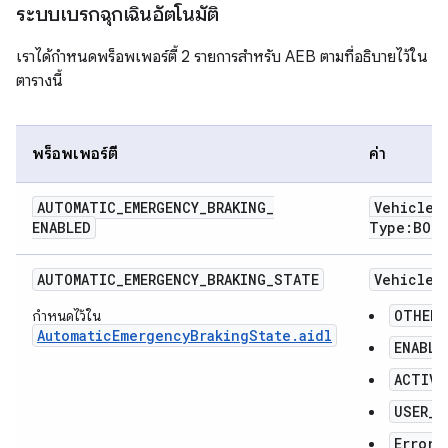
ระบบเบรกฉุกเฉินอัตโนมัติ
เราได้กำหนดพร็อพเพอร์ตี้ 2 รายการสำหรับ AEB ตามที่อธิบายไว้ใน
ตารางนี้
พร็อพเพอร์ตี้
ค่า
AUTOMATIC
_
EMERGENCY
_
BRAKING
_
Vehicle
P
ENABLED
Type:BOOL
AUTOMATIC_EMERGENCY_BRAKING_STATE
VehicleP
OTHER
กำหนดไว้ใน
AutomaticEmergencyBrakingState.aidl
ENABLE
ACTIVA
USER_O
ErrorS