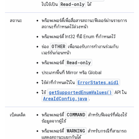
Read-only
ไปใช้เป็น
ได้
สถานะ
พร็อพเพอร์ตี้เพื่อสื่อสารสถานะฟีเจอร์ผ่านรายการ
สถานะที่กำหนดไว้ล่วงหน้า
พร็อพเพอร์ตี้ Int32 ที่มี Enum ที่กำหนดไว้
OTHER
ช่อง
เพื่อรองรับการทำงานร่วมกับ
เวอร์ชันก่อนหน้า
Read-only
พร็อพเพอร์ตี้
ประเภทพื้นที่ Mirror หรือ Global
ErrorStates.aidl
ใช้ค่าที่กำหนดไว้ใน
getSupportedEnumValues()
ใช้
API ใน
AreaIdConfig.java
.
COMMAND
เบ็ดเตล็ด
พร็อพเพอร์ตี้
สำหรับฟีเจอร์ที่ต้องใช้
ข้อมูลจากผู้ใช้
WARNING
พร็อพเพอร์ตี้
สำหรับกรณีที่สามารถ
แสดงสถานะแยกกันได้