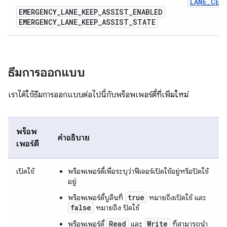
LANE_CEN
EMERGENCY
_
LANE
_
KEEP
_
ASSIST
_
ENABLED
EMERGENCY
_
LANE
_
KEEP
_
ASSIST
_
STATE
ธีมการออกแบบ
เราได้ใช้ธีมการออกแบบต่อไปนี้กับพร็อพเพอร์ตี้ที่เพิ่มใหม่
พร็อพ
คำอธิบาย
เพอร์ตี้
เปิดใช้
พร็อพเพอร์ตี้เพื่อระบุว่าฟีเจอร์เปิดใช้อยู่หรือปิดใช้
อยู่
true
พร็อพเพอร์ตี้บูลีนที่
หมายถึงเปิดใช้ และ
false
หมายถึง ปิดใช้
Read
Write
พร็อพเพอร์ตี้
และ
ที่สามารถนำ