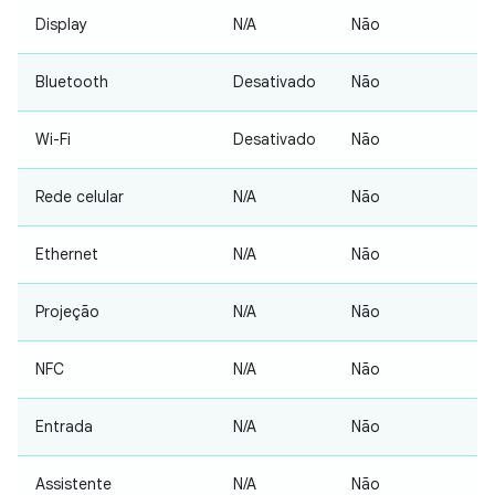
Display
N/A
Não
Bluetooth
Desativado
Não
Wi-Fi
Desativado
Não
Rede celular
N/A
Não
Ethernet
N/A
Não
Projeção
N/A
Não
NFC
N/A
Não
Entrada
N/A
Não
Assistente
N/A
Não