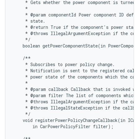
     * Gets whether the power component is turned o
     *

     * @param componentId Power component ID defin
     * state.

     * @return True if the component's power state 
     * @throws IllegalArgumentException if the comp
     */

    boolean getPowerComponentState(in PowerCompone
    /**

     * Subscribes to power policy change.

     * Notification is sent to the registered callb
     * power state of the components which the call
     *

     * @param callback Callback that is invoked whe
     * @param filter The list of components which t
     * @throws IllegalArgumentException if the call
     * @throws IllegalStateException if the callbac
     */

    void registerPowerPolicyChangeCallback(in ICarP
        in CarPowerPolicyFilter filter);

    /**
