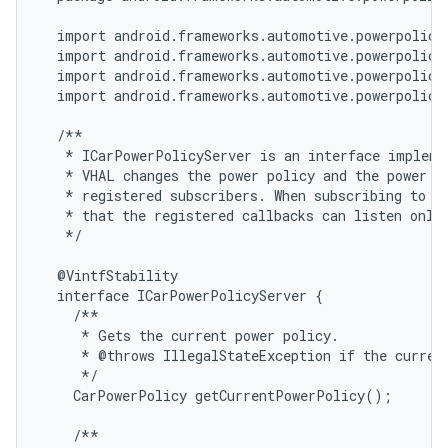
  import android.frameworks.automotive.powerpolicy.
  import android.frameworks.automotive.powerpolicy
  import android.frameworks.automotive.powerpolicy.
  import android.frameworks.automotive.powerpolicy.
  /**

   * ICarPowerPolicyServer is an interface implemen
   * VHAL changes the power policy and the power po
   * registered subscribers. When subscribing to po
   * that the registered callbacks can listen only 
   */

  @VintfStability

  interface ICarPowerPolicyServer {

    /**

     * Gets the current power policy.

     * @throws IllegalStateException if the current
     */

    CarPowerPolicy getCurrentPowerPolicy();

    /**
