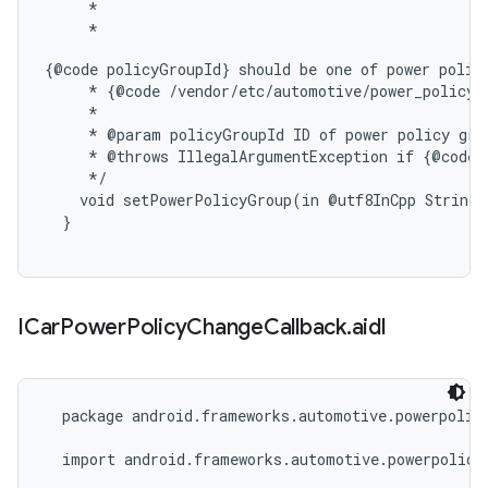
     *

     * 
{@code policyGroupId} should be one of power policy
     * {@code /vendor/etc/automotive/power_policy.x
     *

     * @param policyGroupId ID of power policy grou
     * @throws IllegalArgumentException if {@code p
     */

    void setPowerPolicyGroup(in @utf8InCpp String 
ICar
Power
Policy
Change
Callback
.
aidl
  package android.frameworks.automotive.powerpolicy
  import android.frameworks.automotive.powerpolicy.