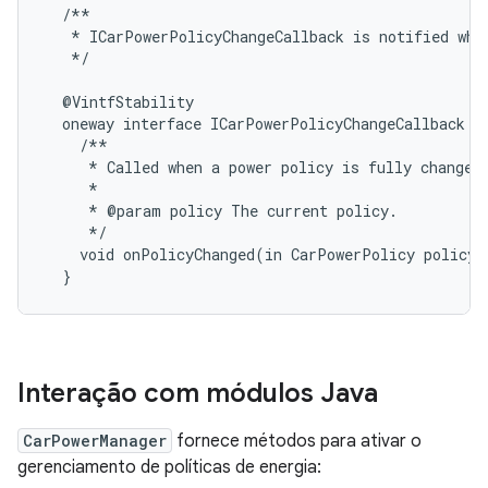
  /**

   * ICarPowerPolicyChangeCallback is notified when
   */

  @VintfStability

  oneway interface ICarPowerPolicyChangeCallback {

    /**

     * Called when a power policy is fully changed.
     *

     * @param policy The current policy.

     */

    void onPolicyChanged(in CarPowerPolicy policy);
Interação com módulos Java
CarPowerManager
fornece métodos para ativar o
gerenciamento de políticas de energia: