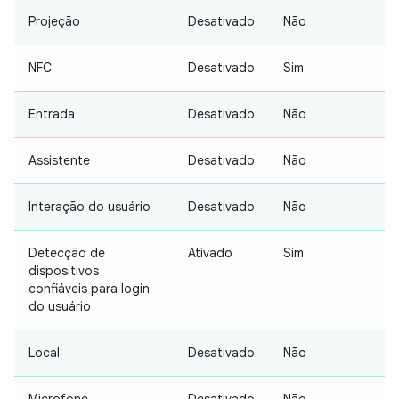
Projeção
Desativado
Não
NFC
Desativado
Sim
Entrada
Desativado
Não
Assistente
Desativado
Não
Interação do usuário
Desativado
Não
Detecção de
Ativado
Sim
dispositivos
confiáveis para login
do usuário
Local
Desativado
Não