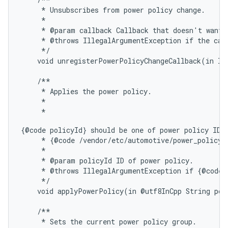
     * Unsubscribes from power policy change.

     *

     * @param callback Callback that doesn't want t
     * @throws IllegalArgumentException if the call
     */

    void unregisterPowerPolicyChangeCallback(in IC
    /**

     * Applies the power policy.

     *

     * 
{@code policyId} should be one of power policy IDs 
     * {@code /vendor/etc/automotive/power_policy.x
     *

     * @param policyId ID of power policy.

     * @throws IllegalArgumentException if {@code p
     */

    void applyPowerPolicy(in @utf8InCpp String poli
    /**

     * Sets the current power policy group.
