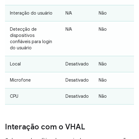
Interação do usuário
N/A
Não
Detecção de
N/A
Não
dispositivos
confiáveis para login
do usuário
Local
Desativado
Não
Microfone
Desativado
Não
CPU
Desativado
Não
Interação com o VHAL