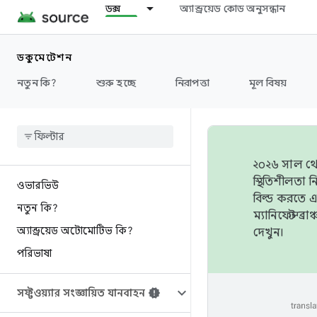
ডক্স
অ্যান্ড্রয়েড কোড অনুসন্ধান
ডকুমেন্টেশন
নতুন কি?
শুরু হচ্ছে
নিরাপত্তা
মূল বিষয়
২০২৬ সাল থেক
স্থিতিশীলতা
ওভারভিউ
বিল্ড করতে 
নতুন কি?
ম্যানিফেস্ট 
অ্যান্ড্রয়েড অটোমোটিভ কি?
দেখুন।
পরিভাষা
সফ্টওয়্যার সংজ্ঞায়িত যানবাহন