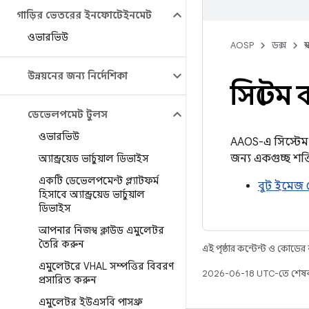
গাড়ির ভেতরের ইনফোটেইনমেন্ট
ওভারভিউ
AOSP
ডক্স
স
উন্নয়নের জন্য নির্দেশিকা
সিস্টেম
ডেভেলপমেন্ট টুলস
ওভারভিউ
AAOS-এ সিস্টেম ও
জন্য একগুচ্ছ শক
অ্যান্ড্রয়েড ভার্চুয়াল ডিভাইস
একটি ডেভেলপমেন্ট প্ল্যাটফর্ম
বুট ইমেজ 
হিসাবে অ্যান্ড্রয়েড ভার্চুয়াল
ডিভাইস
আপনার নিজস্ব ক্লাউড এমুলেটর
তৈরি করুন
এই পৃষ্ঠার কন্টেন্ট ও কোডের
এমুলেটরে VHAL সম্পত্তির বিবরণ
2026-06-18 UTC-তে শেষব
প্রসারিত করুন
এমুলেটর ইউএসবি পাসথ্রু