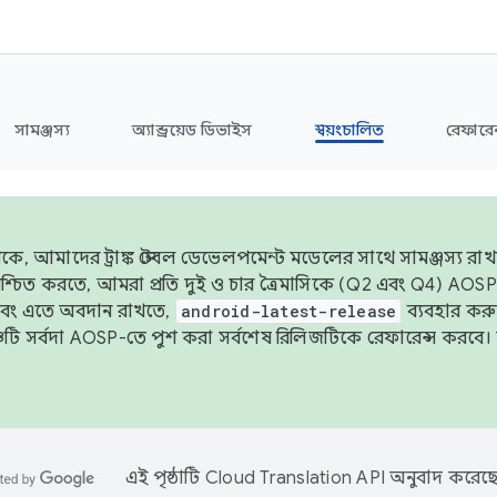
সামঞ্জস্য
অ্যান্ড্রয়েড ডিভাইস
স্বয়ংচালিত
রেফারেন
ে, আমাদের ট্রাঙ্ক স্টেবল ডেভেলপমেন্ট মডেলের সাথে সামঞ্জস্য রাখতে
 নিশ্চিত করতে, আমরা প্রতি দুই ও চার ত্রৈমাসিকে (Q2 এবং Q4) A
এবং এতে অবদান রাখতে,
android-latest-release
ব্যবহার কর
ব্রাঞ্চটি সর্বদা AOSP-তে পুশ করা সর্বশেষ রিলিজটিকে রেফারেন্স করব
এই পৃষ্ঠাটি
Cloud Translation API
অনুবাদ করেছে