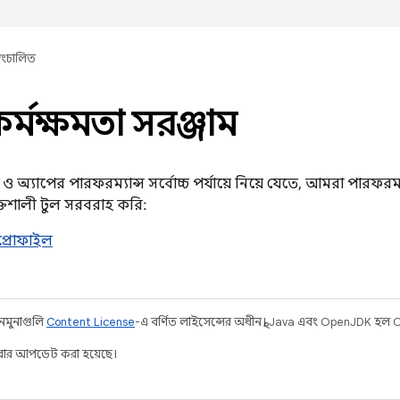
্বয়ংচালিত
 কর্মক্ষমতা সরঞ্জাম
 অ্যাপের পারফরম্যান্স সর্বোচ্চ পর্যায়ে নিয়ে যেতে, আমরা পারফরম্
্তিশালী টুল সরবরাহ করি:
প্রোফাইল
 নমুনাগুলি
Content License
-এ বর্ণিত লাইসেন্সের অধীনস্থ। Java এবং OpenJDK হল Ora
ার আপডেট করা হয়েছে।