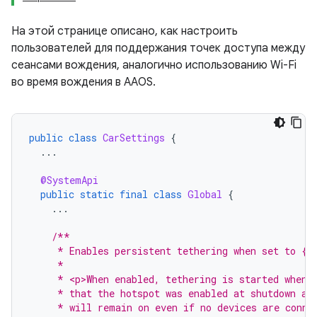
На этой странице описано, как настроить
пользователей для поддержания точек доступа между
сеансами вождения, аналогично использованию Wi-Fi
во время вождения в AAOS.
public
class
CarSettings
{
...
@SystemApi
public
static
final
class
Global
{
...
/**
     * Enables persistent tethering when set to {@
     *
     * <p>When enabled, tethering is started when 
     * that the hotspot was enabled at shutdown an
     * will remain on even if no devices are conne