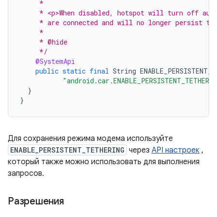
     *
     * <p>When disabled, hotspot will turn off aut
     * are connected and will no longer persist th
     *
     * @hide
     */
@SystemApi
public
static
final
String
ENABLE_PERSISTENT_T
"android.car.ENABLE_PERSISTENT_TETHERI
}
}
Для сохранения режима модема используйте
ENABLE_PERSISTENT_TETHERING
через
API настроек
,
который также можно использовать для выполнения
запросов.
Разрешения