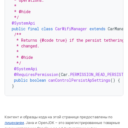
 * operations.
 *
 * @hide
 */
@SystemApi
public
final
class
CarWifiManager
extends
CarManag
/**
  * Returns {@code true} if the persist tethering 
  * changed.
  *
  * @hide
  */
@SystemApi
@RequiresPermission
(
Car
.
PERMISSION_READ_PERSIST_
public
boolean
canControlPersistApSettings
()
{
..
}
Контент и образцы кода на этой странице предоставлены по
лицензиям
. Java и OpenJDK – это зарегистрированные товарные