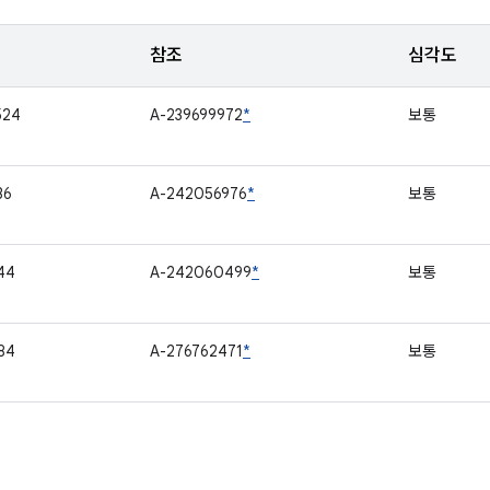
참조
심각도
524
A-239699972
*
보통
36
A-242056976
*
보통
44
A-242060499
*
보통
84
A-276762471
*
보통