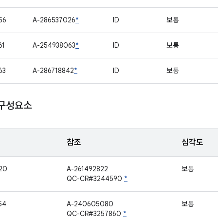
56
A-286537026
*
ID
보통
61
A-254938063
*
ID
보통
63
A-286718842
*
ID
보통
 구성요소
참조
심각도
20
A-261492822
보통
QC-CR#3244590
*
54
A-240605080
보통
QC-CR#3257860
*