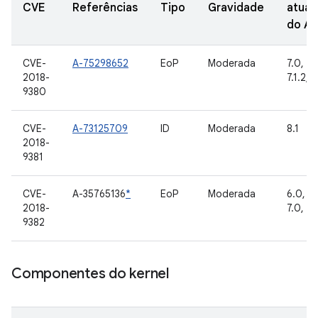
CVE
Referências
Tipo
Gravidade
atual
do A
CVE-
A-75298652
EoP
Moderada
7.0, 7.1
2018-
7.1.2, 8
9380
CVE-
A-73125709
ID
Moderada
8.1
2018-
9381
CVE-
A-35765136
*
EoP
Moderada
6.0, 6.
2018-
7.0, 7.1
9382
Componentes do kernel