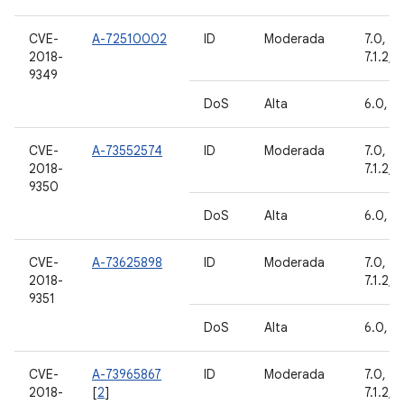
CVE-
A-72510002
ID
Moderada
7.0, 7.1
2018-
7.1.2, 8
9349
DoS
Alta
6.0, 6.
CVE-
A-73552574
ID
Moderada
7.0, 7.1
2018-
7.1.2, 8
9350
DoS
Alta
6.0, 6.
CVE-
A-73625898
ID
Moderada
7.0, 7.1
2018-
7.1.2, 8
9351
DoS
Alta
6.0, 6.
CVE-
A-73965867
ID
Moderada
7.0, 7.1
2018-
[
2
]
7.1.2, 8