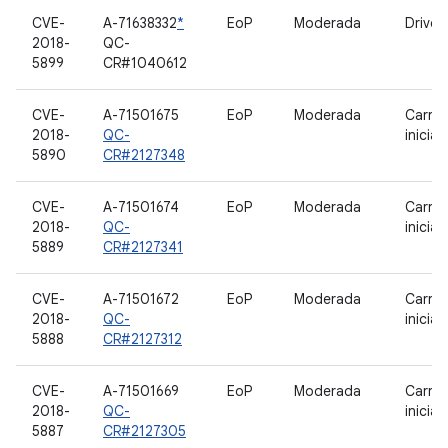
CVE-
A-71638332
*
EoP
Moderada
Drive
2018-
QC-
5899
CR#1040612
CVE-
A-71501675
EoP
Moderada
Carre
2018-
QC-
inicia
5890
CR#2127348
CVE-
A-71501674
EoP
Moderada
Carre
2018-
QC-
inicia
5889
CR#2127341
CVE-
A-71501672
EoP
Moderada
Carre
2018-
QC-
inicia
5888
CR#2127312
CVE-
A-71501669
EoP
Moderada
Carre
2018-
QC-
inicia
5887
CR#2127305