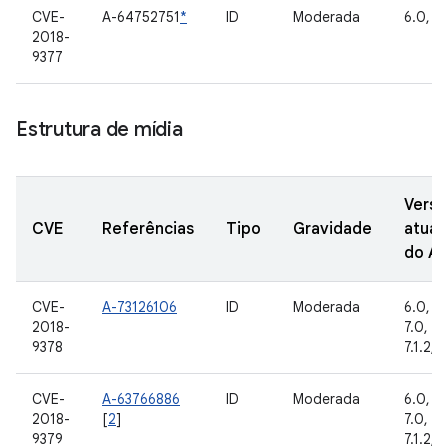
CVE-
A-64752751
*
ID
Moderada
6.0, 6.
2018-
9377
Estrutura de mídia
Versõ
CVE
Referências
Tipo
Gravidade
atual
do A
CVE-
A-73126106
ID
Moderada
6.0, 6.
2018-
7.0, 7.1
9378
7.1.2, 8
CVE-
A-63766886
ID
Moderada
6.0, 6.
2018-
[
2
]
7.0, 7.1
9379
7.1.2, 8