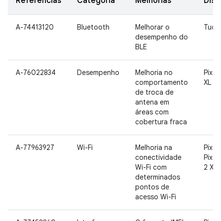
Referências
Categoria
Melhorias
Disp
A-74413120
Bluetooth
Melhorar o
Tudo
desempenho do
BLE
A-76022834
Desempenho
Melhoria no
Pixel 
comportamento
XL
de troca de
antena em
áreas com
cobertura fraca
A-77963927
Wi-Fi
Melhoria na
Pixel,
conectividade
Pixel 
Wi-Fi com
2 XL
determinados
pontos de
acesso Wi-Fi