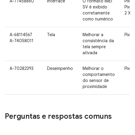
A-77458860
Interface
O formato IMEI
Pixel,
SV é exibido
Pixel 
corretamente
2 XL
como numérico
A-68114567
Tela
Melhorar a
Pixel
A-74058011
consistência da
tela sempre
ativada
A-70282393
Desempenho
Melhorar o
Pixel
comportamento
do sensor de
proximidade
Perguntas e respostas comuns