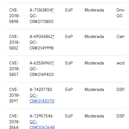
CVE-
A-71363804
*
EoP
Moderada
Driver
2018-
QC-
QC
5898
CR#2173850
CVE-
A-69065862
*
EoP
Moderada
Camer
2018-
QC-
5832
CR#2149998
CVE-
A-62536960
*
EoP
Moderada
wcd_c
2018-
QC-
5857
CR#2169403
CVE-
A-74237782
EoP
Moderada
DSP_S
2018-
QC-
3597
CR#2143070
CVE-
A-72957546
EoP
Moderada
DSP_S
2018-
QC-
3564
CR#2062648