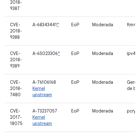
2018-
9387
CVE-
A-68343441
*
EoP
Moderada
ftm4_
2018-
9388
CVE-
A-65023306
*
EoP
Moderada
ipv4/i
2018-
9389
CVE-
A-76106168
EoP
Moderada
Geren
2018-
Kernel
de bl
7480
upstream
CVE-
A-73237057
EoP
Moderada
pcryp
2017-
Kernel
18075
upstream