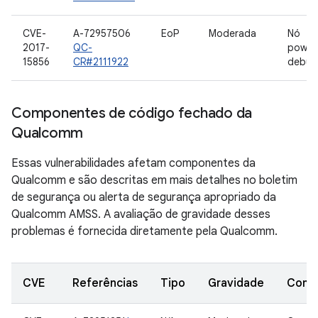
CVE-
A-72957506
EoP
Moderada
Nó
2017-
QC-
power
15856
CR#2111922
debug
Componentes de código fechado da
Qualcomm
Essas vulnerabilidades afetam componentes da
Qualcomm e são descritas em mais detalhes no boletim
de segurança ou alerta de segurança apropriado da
Qualcomm AMSS. A avaliação de gravidade desses
problemas é fornecida diretamente pela Qualcomm.
CVE
Referências
Tipo
Gravidade
Comp