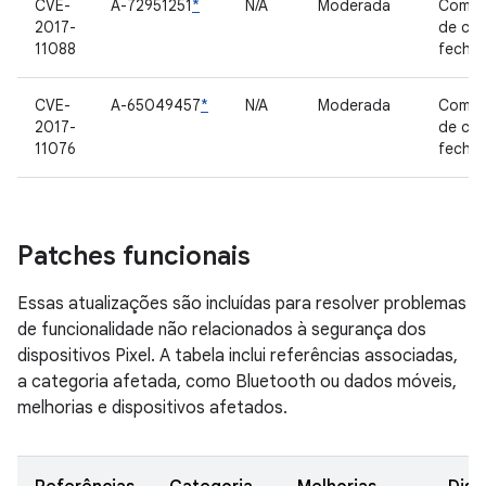
CVE-
A-72951251
*
N/A
Moderada
Compo
2017-
de có
11088
fecha
CVE-
A-65049457
*
N/A
Moderada
Compo
2017-
de có
11076
fecha
Patches funcionais
Essas atualizações são incluídas para resolver problemas
de funcionalidade não relacionados à segurança dos
dispositivos Pixel. A tabela inclui referências associadas,
a categoria afetada, como Bluetooth ou dados móveis,
melhorias e dispositivos afetados.