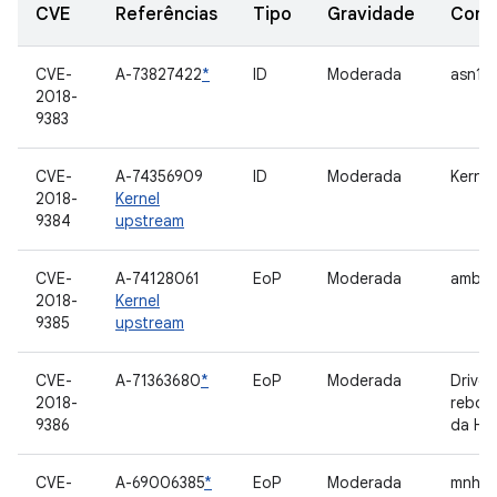
CVE
Referências
Tipo
Gravidade
Comp
CVE-
A-73827422
*
ID
Moderada
asn1_
2018-
9383
CVE-
A-74356909
ID
Moderada
Kernel
2018-
Kernel
9384
upstream
CVE-
A-74128061
EoP
Moderada
amba
2018-
Kernel
9385
upstream
CVE-
A-71363680
*
EoP
Moderada
Driver
2018-
reboo
9386
da HT
CVE-
A-69006385
*
EoP
Moderada
mnh_s