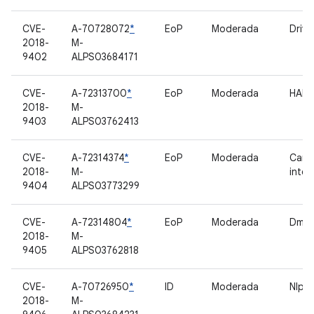
CVE-
A-70728072
*
EoP
Moderada
Driv
2018-
M-
9402
ALPS03684171
CVE-
A-72313700
*
EoP
Moderada
HAL
2018-
M-
9403
ALPS03762413
CVE-
A-72314374
*
EoP
Moderada
Cama
2018-
M-
inter
9404
ALPS03773299
CVE-
A-72314804
*
EoP
Moderada
DmAg
2018-
M-
9405
ALPS03762818
CVE-
A-70726950
*
ID
Moderada
NlpSe
2018-
M-