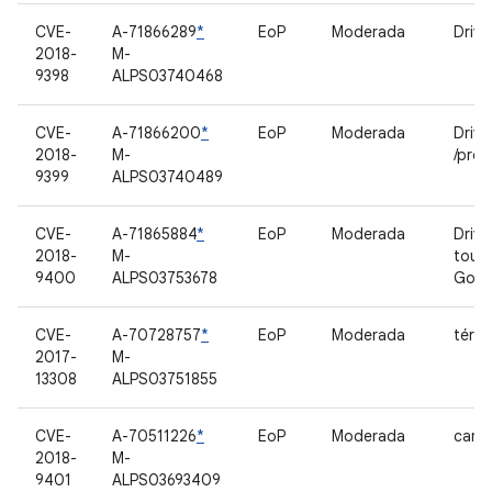
CVE-
A-71866289
*
EoP
Moderada
Drive
2018-
M-
9398
ALPS03740468
CVE-
A-71866200
*
EoP
Moderada
Drive
2018-
M-
/proc
9399
ALPS03740489
CVE-
A-71865884
*
EoP
Moderada
Drive
2018-
M-
touc
9400
ALPS03753678
Good
CVE-
A-70728757
*
EoP
Moderada
térm
2017-
M-
13308
ALPS03751855
CVE-
A-70511226
*
EoP
Moderada
came
2018-
M-
9401
ALPS03693409