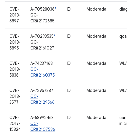
CVE-
A-70528036
*
ID
Moderada
diag
2018-
QC-
5897
CR#2172685
CVE-
A-70293535
*
ID
Moderada
qcacl
2018-
QC-
5895
CR#2161027
CVE-
A-74237168
ID
Moderada
WLAN
2018-
QC-
5836
CR#2160375
CVE-
A-72957387
ID
Moderada
WLAN
2018-
QC-
3577
CR#2129566
CVE-
A-68992463
ID
Moderada
carre
2017-
QC-
inicia
15824
CR#2107596