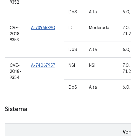
9352
DoS
Alta
6.0, 6.
CVE-
A-73965890
ID
Moderada
7.0, 7.1
2018-
7.1.2, 8
9353
DoS
Alta
6.0, 6.
CVE-
A-74067957
NSI
NSI
7.0, 7.1
2018-
7.1.2, 8
9354
DoS
Alta
6.0, 6.
Sistema
Versõ