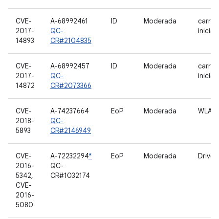
CVE-
A-68992461
ID
Moderada
carre
2017-
QC-
inicia
14893
CR#2104835
CVE-
A-68992457
ID
Moderada
carre
2017-
QC-
inicia
14872
CR#2073366
CVE-
A-74237664
EoP
Moderada
WLAN
2018-
QC-
5893
CR#2146949
CVE-
A-72232294
*
EoP
Moderada
Drive
2016-
QC-
5342,
CR#1032174
CVE-
2016-
5080