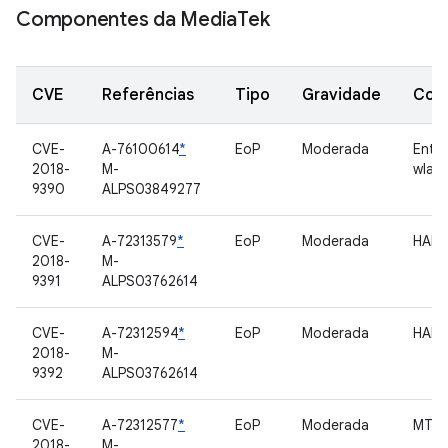
Componentes da Media
Tek
CVE
Referências
Tipo
Gravidade
Com
CVE-
A-76100614
*
EoP
Moderada
Entr
2018-
M-
wlan
9390
ALPS03849277
CVE-
A-72313579
*
EoP
Moderada
HAL 
2018-
M-
9391
ALPS03762614
CVE-
A-72312594
*
EoP
Moderada
HAL 
2018-
M-
9392
ALPS03762614
CVE-
A-72312577
*
EoP
Moderada
MTK 
2018-
M-