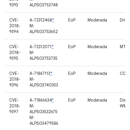
9393
ALPS03753748
CVE-
A-72312468
*
EoP
Moderada
Driv
2018-
M-
9394
ALPS03753652
CVE-
A-72312071
*
EoP
Moderada
MTK 
2018-
M-
9395
ALPS03753735
CVE-
A-71867113
*
EoP
Moderada
CCCI
2018-
M-
9396
ALPS03740353
CVE-
A-71866634
*
EoP
Moderada
Dispo
2018-
M-
WMT
9397
ALPS03532675
M-
ALPS03479586