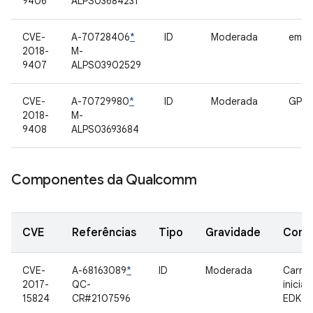
9406
ALPS03684231
CVE-
A-70728406
*
ID
Moderada
emm
2018-
M-
9407
ALPS03902529
CVE-
A-70729980
*
ID
Moderada
GPS
2018-
M-
9408
ALPS03693684
Componentes da Qualcomm
CVE
Referências
Tipo
Gravidade
Comp
CVE-
A-68163089
*
ID
Moderada
Carre
2017-
QC-
inicia
15824
CR#2107596
EDK2