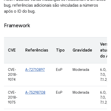
bug, referências adicionais são vinculadas a números
após o ID do bug.
Framework
Versõ
CVE
Referências
Tipo
Gravidade
atual
do A
CVE-
A-72710897
EoP
Moderada
6.0, 6.
2018-
7.0, 7.1
9374
7.1.2, 8
CVE-
A-75298708
EoP
Moderada
6.0, 6.
2018-
7.0, 7.1
9375
7.1.2, 8