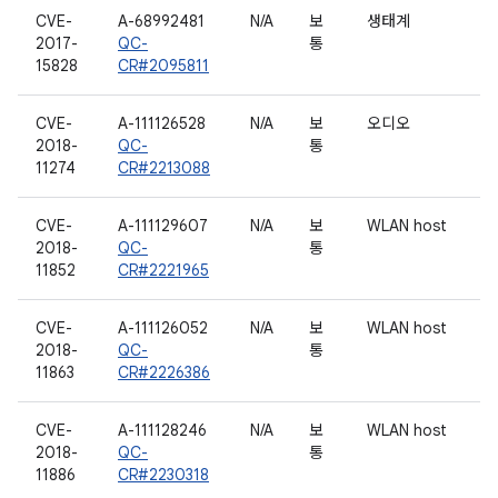
CVE-
A-68992481
N/A
보
생태계
2017-
QC-
통
15828
CR#2095811
CVE-
A-111126528
N/A
보
오디오
2018-
QC-
통
11274
CR#2213088
CVE-
A-111129607
N/A
보
WLAN host
2018-
QC-
통
11852
CR#2221965
CVE-
A-111126052
N/A
보
WLAN host
2018-
QC-
통
11863
CR#2226386
CVE-
A-111128246
N/A
보
WLAN host
2018-
QC-
통
11886
CR#2230318