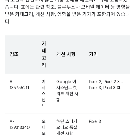
의 보안과 관련되지 않은 기능 문제를 해결하기 위해 포함되었
습니다. 표에는 관련 참조, 블루투스나 모바일 데이터 등 영향을
받은 카테고리, 개선 사항, 영향을 받은 기기가 포함되어 있습니
다.
카
테
참조
개선 사항
기기
고
리
A-
어
Google 어
Pixel 2, Pixel 2 XL,
135756211
시
시스턴트 핫
Pixel 3, Pixel 3 XL
스
워드 개선 사
턴
항
트
A-
오
하단 스피커
Pixel 3
139313340
디
오디오 품질
오
개선 사항