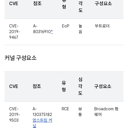
유
CVE
참조
각
구성요소
형
도
CVE-
A-
EoP
높
부트로더
2019-
80316910
*
음
9467
커널 구성요소
심
유
CVE
참조
각
구성요소
형
도
CVE-
A-
RCE
보
Broadcom 펌
2019-
130375182
통
웨어
9503
업스트림 커
널