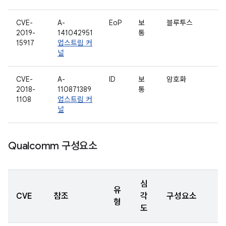
CVE-
A-
EoP
보
블루투스
2019-
141042951
통
15917
업스트림 커
널
CVE-
A-
ID
보
암호화
2018-
110871389
통
1108
업스트림 커
널
Qualcomm 구성요소
심
유
CVE
참조
각
구성요소
형
도