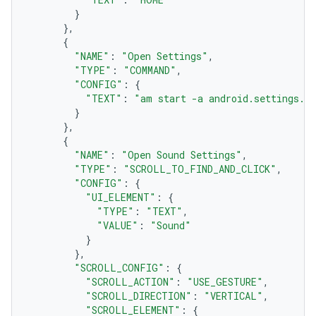
}
},
{
"NAME"
:
"Open Settings"
,
"TYPE"
:
"COMMAND"
,
"CONFIG"
:
{
"TEXT"
:
"am start -a android.settings.S
}
},
{
"NAME"
:
"Open Sound Settings"
,
"TYPE"
:
"SCROLL_TO_FIND_AND_CLICK"
,
"CONFIG"
:
{
"UI_ELEMENT"
:
{
"TYPE"
:
"TEXT"
,
"VALUE"
:
"Sound"
}
},
"SCROLL_CONFIG"
:
{
"SCROLL_ACTION"
:
"USE_GESTURE"
,
"SCROLL_DIRECTION"
:
"VERTICAL"
,
"SCROLL_ELEMENT"
:
{