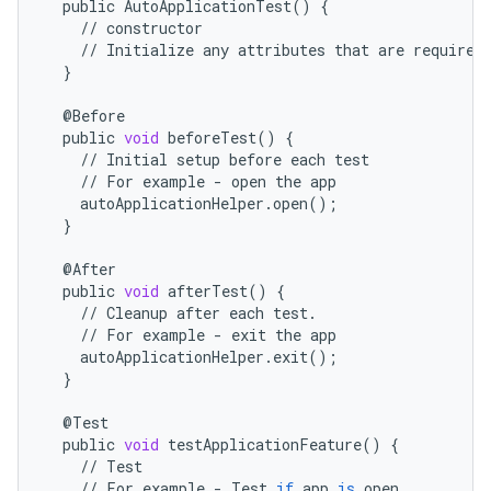
public
AutoApplicationTest
()
{
//
constructor
//
Initialize
any
attributes
that
are
required
}
@
Before
public
void
beforeTest
()
{
//
Initial
setup
before
each
test
//
For
example
-
open
the
app
autoApplicationHelper
.
open
();
}
@
After
public
void
afterTest
()
{
//
Cleanup
after
each
test
.
//
For
example
-
exit
the
app
autoApplicationHelper
.
exit
();
}
@
Test
public
void
testApplicationFeature
()
{
//
Test
//
For
example
-
Test
if
app
is
open