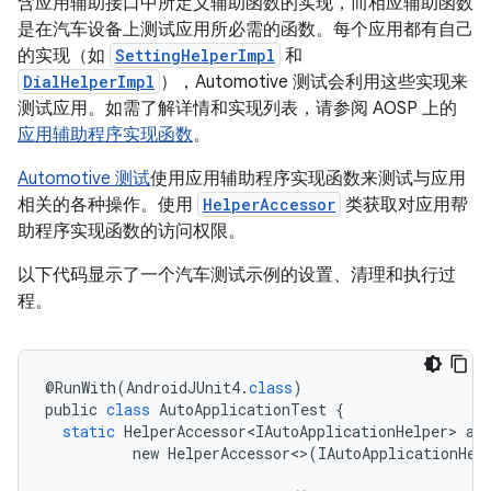
含应用辅助接口中所定义辅助函数的实现，而相应辅助函数
是在汽车设备上测试应用所必需的函数。每个应用都有自己
的实现（如
SettingHelperImpl
和
DialHelperImpl
），Automotive 测试会利用这些实现来
测试应用。如需了解详情和实现列表，请参阅 AOSP 上的
应用辅助程序实现函数
。
Automotive 测试
使用应用辅助程序实现函数来测试与应用
相关的各种操作。使用
HelperAccessor
类获取对应用帮
助程序实现函数的访问权限。
以下代码显示了一个汽车测试示例的设置、清理和执行过
程。
@
RunWith
(
AndroidJUnit4
.
class
)
public
class
AutoApplicationTest
{
static
HelperAccessor<IAutoApplicationHelper>
au
new
HelperAccessor
<>
(
IAutoApplicationHel