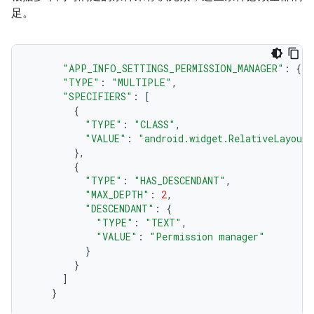
足。
"APP_INFO_SETTINGS_PERMISSION_MANAGER"
:
{
"TYPE"
:
"MULTIPLE"
,
"SPECIFIERS"
:
[
{
"TYPE"
:
"CLASS"
,
"VALUE"
:
"android.widget.RelativeLayout"
},
{
"TYPE"
:
"HAS_DESCENDANT"
,
"MAX_DEPTH"
:
2
,
"DESCENDANT"
:
{
"TYPE"
:
"TEXT"
,
"VALUE"
:
"Permission manager"
}
}
]
}