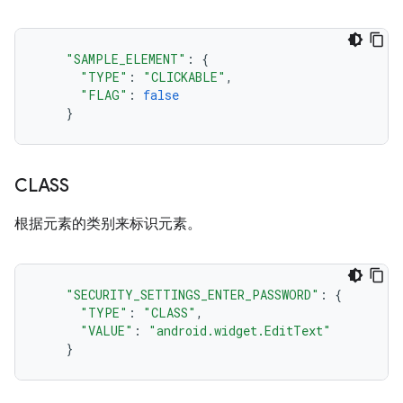
"SAMPLE_ELEMENT"
:
{
"TYPE"
:
"CLICKABLE"
,
"FLAG"
:
false
}
CLASS
根据元素的类别来标识元素。
"SECURITY_SETTINGS_ENTER_PASSWORD"
:
{
"TYPE"
:
"CLASS"
,
"VALUE"
:
"android.widget.EditText"
}