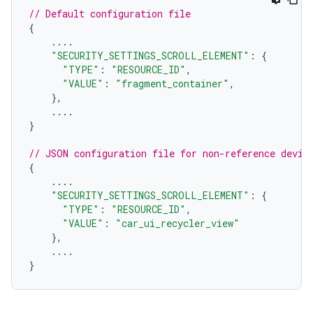
// Default configuration file
{
....
"SECURITY_SETTINGS_SCROLL_ELEMENT"
:
{
"TYPE"
:
"RESOURCE_ID"
,
"VALUE"
:
"fragment_container"
,
},
....
}
// JSON configuration file for non-reference devic
{
....
"SECURITY_SETTINGS_SCROLL_ELEMENT"
:
{
"TYPE"
:
"RESOURCE_ID"
,
"VALUE"
:
"car_ui_recycler_view"
},
....
}