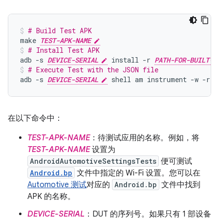
# Build Test APK
make
TEST-APK-NAME
# Install Test APK
adb
-s
DEVICE-SERIAL
install
-r
PATH-FOR-BUILT-T
# Execute Test with the JSON file
adb
-s
DEVICE-SERIAL
shell
am
instrument
-w
-r
-
在以下命令中：
TEST-APK-NAME
：待测试应用的名称。例如，将
TEST-APK-NAME
设置为
AndroidAutomotiveSettingsTests
便可测试
Android.bp
文件中指定的 Wi-Fi 设置。您可以在
Automotive 测试
对应的
Android.bp
文件中找到
APK 的名称。
DEVICE-SERIAL
：DUT 的序列号。如果只有 1 部设备