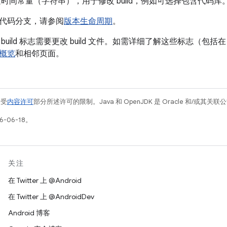
是构建时间常量（字符串），用于修改 build，例如可选择包含代码库
代码分支，请参阅
版本生命周期
。
uild 标志需要更改 build 文件。如需详细了解这些标志（包括在
概览
和相邻页面。
例受
内容许可
部分所述许可的限制。Java 和 OpenJDK 是 Oracle 和/或其
-06-18。
关注
在 Twitter 上 @Android
在 Twitter 上 @AndroidDev
Android 博客