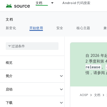
文档
Android 代码搜索
文档
新变化
开始使用
安全
核心主题
兼
自 202
2 季度和第
概览
release
。
情，请参阅
简介
启动
AOSP
文档
下载