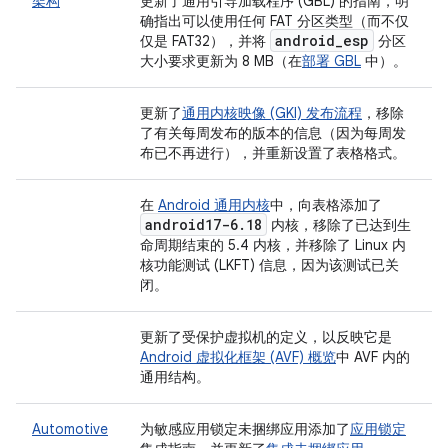
架构
更新了通用引导加载程序 (GBL) 的指南，明
确指出可以使用任何 FAT 分区类型（而不仅
android
_
esp
仅是 FAT32），并将
分区
大小要求更新为 8 MB（在
部署 GBL
中）。
更新了
通用内核映像 (GKI) 发布流程
，移除
了有关每周发布的版本的信息（因为每周发
布已不再进行），并重新设置了表格格式。
在
Android 通用内核
中，向表格添加了
android17-6
.
18
内核，移除了已达到生
命周期结束的 5.4 内核，并移除了 Linux 内
核功能测试 (LKFT) 信息，因为该测试已关
闭。
更新了受保护虚拟机的定义，以反映它是
Android 虚拟化框架 (AVF) 概览
中 AVF 内的
通用结构。
Automotive
为敏感应用锁定未捆绑应用添加了
应用锁定