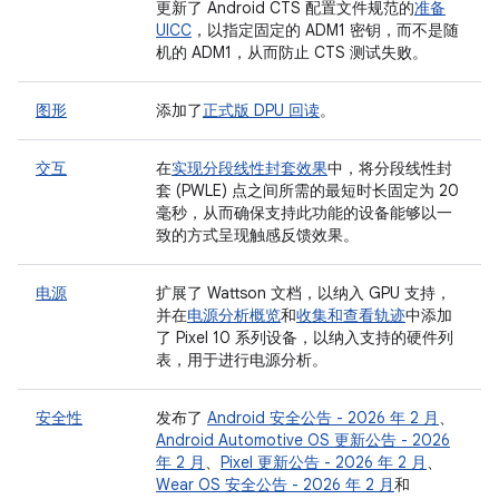
更新了 Android CTS 配置文件规范的
准备
UICC
，以指定固定的 ADM1 密钥，而不是随
机的 ADM1，从而防止 CTS 测试失败。
图形
添加了
正式版 DPU 回读
。
交互
在
实现分段线性封套效果
中，将分段线性封
套 (PWLE) 点之间所需的最短时长固定为 20
毫秒，从而确保支持此功能的设备能够以一
致的方式呈现触感反馈效果。
电源
扩展了 Wattson 文档，以纳入 GPU 支持，
并在
电源分析概览
和
收集和查看轨迹
中添加
了 Pixel 10 系列设备，以纳入支持的硬件列
表，用于进行电源分析。
安全性
发布了
Android 安全公告 - 2026 年 2 月
、
Android Automotive OS 更新公告 - 2026
年 2 月
、
Pixel 更新公告 - 2026 年 2 月
、
Wear OS 安全公告 - 2026 年 2 月
和