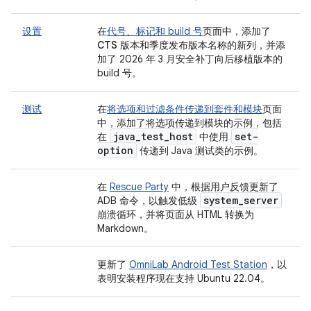
设置
在
代号、标记和 build 号
页面中，添加了
CTS 版本
和
季度发布版本名称
的新列，并添
加了 2026 年 3 月安全补丁向后移植版本的
build 号。
测试
在
将选项和过滤条件传递到套件和模块
页面
中，添加了将选项传递到模块的示例，包括
java
_
test
_
host
set-
在
中使用
option
传递到 Java 测试类的示例。
在
Rescue Party
中，根据用户反馈更新了
system
_
server
ADB 命令，以触发低级
崩溃循环，并将页面从 HTML 转换为
Markdown。
更新了
OmniLab Android Test Station
，以
表明安装程序现在支持 Ubuntu 22.04。