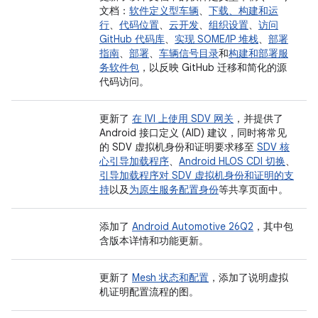
文档：
软件定义型车辆
、
下载、构建和运
行
、
代码位置
、
云开发
、
组织设置
、
访问
GitHub 代码库
、
实现 SOME/IP 堆栈
、
部署
指南
、
部署
、
车辆信号目录
和
构建和部署服
务软件包
，以反映 GitHub 迁移和简化的源
代码访问。
更新了
在 IVI 上使用 SDV 网关
，并提供了
Android 接口定义 (AID) 建议，同时将常见
的 SDV 虚拟机身份和证明要求移至
SDV 核
心引导加载程序
、
Android HLOS CDI 切换
、
引导加载程序对 SDV 虚拟机身份和证明的支
持
以及
为原生服务配置身份
等共享页面中。
添加了
Android Automotive 26Q2
，其中包
含版本详情和功能更新。
更新了
Mesh 状态和配置
，添加了说明虚拟
机证明配置流程的图。