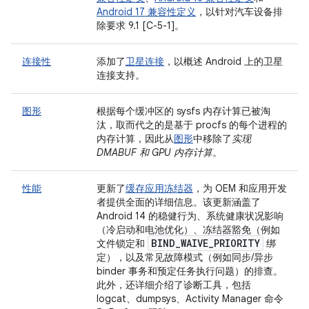
Android 17 兼容性定义
，以针对汽车设备排
除要求 9.1 [C-5-1]。
连接性
添加了
卫星连接
，以概述 Android 上的卫星
连接支持。
图形
根据每个缓冲区的 sysfs 内存计算已被淘
汰，取而代之的是基于 procfs 的每个进程的
内存计算，因此从
图形
中移除了
实现
DMABUF 和 GPU 内存计算
。
性能
更新了
缓存应用冻结器
，为 OEM 和应用开发
者提供全面的详细信息。该更新涵盖了
Android 14 的稳健行为、系统健康状况影响
（冷启动和电池优化）、冻结器豁免（例如
BIND
_
WAIVE
_
PRIORITY
文件锁定和
绑
定），以及常见故障模式（例如同步/异步
binder 事务和预定任务执行问题）的排查。
此外，还详细介绍了诊断工具，包括
logcat、dumpsys、Activity Manager 命令