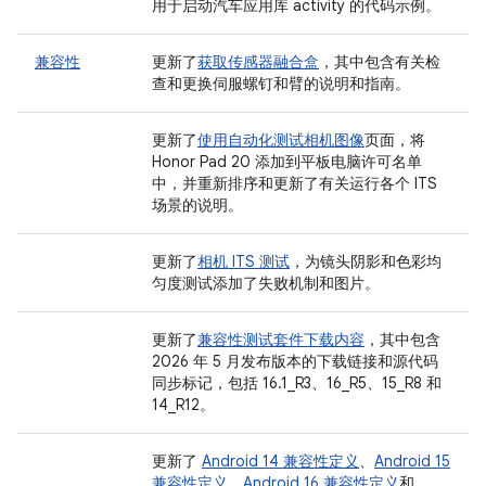
用于启动汽车应用库 activity 的代码示例。
兼容性
更新了
获取传感器融合盒
，其中包含有关检
查和更换伺服螺钉和臂的说明和指南。
更新了
使用自动化测试相机图像
页面，将
Honor Pad 20 添加到平板电脑许可名单
中，并重新排序和更新了有关运行各个 ITS
场景的说明。
更新了
相机 ITS 测试
，为镜头阴影和色彩均
匀度测试添加了失败机制和图片。
更新了
兼容性测试套件下载内容
，其中包含
2026 年 5 月发布版本的下载链接和源代码
同步标记，包括 16.1_R3、16_R5、15_R8 和
14_R12。
更新了
Android 14 兼容性定义
、
Android 15
兼容性定义
、
Android 16 兼容性定义
和