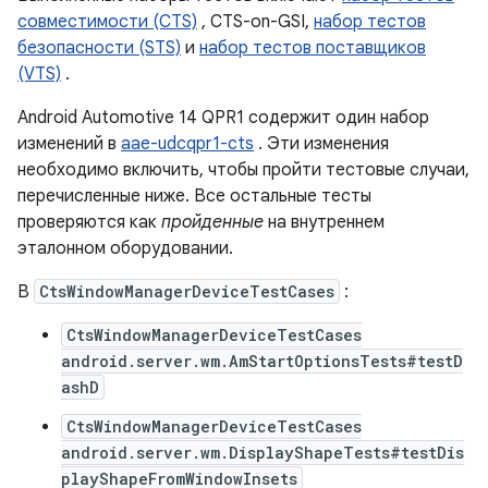
совместимости (CTS)
, CTS-on-GSI,
набор тестов
безопасности (STS)
и
набор тестов поставщиков
(VTS)
.
Android Automotive 14 QPR1 содержит один набор
изменений в
aae-udcqpr1-cts
. Эти изменения
необходимо включить, чтобы пройти тестовые случаи,
перечисленные ниже. Все остальные тесты
проверяются как
пройденные
на внутреннем
эталонном оборудовании.
В
CtsWindowManagerDeviceTestCases
:
CtsWindowManagerDeviceTestCases
android.server.wm.AmStartOptionsTests#testD
ashD
CtsWindowManagerDeviceTestCases
android.server.wm.DisplayShapeTests#testDis
playShapeFromWindowInsets