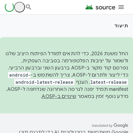
תיעוד
החל משנת 2026, כדי להתאים למודל הפיתוח היציב שלנו
ולשמור על יציבות הפלטפורמה בסביבה העסקית,
נפרסם קוד מקור ב-AOSP ברבעון השני וברבעון הרביעי.
כדי ליצור ולתרום ל-AOSP, צריך להשתמש ב-
android-
latest-release
. הענף
android-latest-release
manifest תמיד יפנה לגרסה האחרונה שנדחפה ל-AOSP.
מידע נוסף זמין במאמר
שינויים ב-AOSP
.
‫Google משתמשת בטכנולוגיית AI כדי לתרגם תוכן