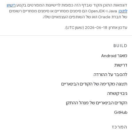
דוגמאות התוכן והקוד שבדף הזה כפופות לרישיונות המפורטים בקטע
רישיון
לתוכן
.‏ Java ו-OpenJDK הם סימנים מסחריים או סימנים מסחריים רשומים
של חברת Oracle ו/או של השותפים העצמאיים שלה.
עדכון אחרון: 2026-06-18 (שעון UTC).
BUILD
מאגר Android
דרישות
להסבר על ההורדה
תצוגה מקדימה של הקודים הבינאריים
גיבוי קושחה
הקודים הבינאריים של מנהל ההתקן
GitHub
המרכז