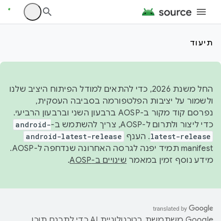
תיעוד
החל משנת 2026, כדי להתאים למודל הפיתוח היציב שלנו
ולשמור על יציבות הפלטפורמה בסביבה העסקית,
נפרסם קוד מקור ב-AOSP ברבעון השני וברבעון הרביעי.
כדי ליצור ולתרום ל-AOSP, צריך להשתמש ב-
android-
latest-release
. הענף
android-latest-release
manifest תמיד יפנה לגרסה האחרונה שנדחפה ל-AOSP.
מידע נוסף זמין במאמר
שינויים ב-AOSP
.
‫Google משתמשת בטכנולוגיית AI כדי לתרגם תוכן