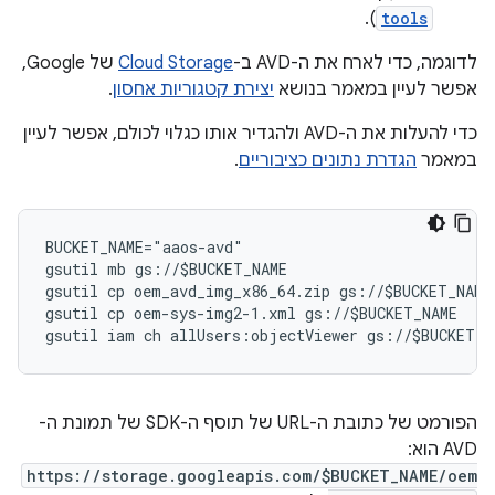
).
tools
לדוגמה, כדי לארח את ה-AVD ב-
Cloud Storage
של Google,
אפשר לעיין במאמר בנושא
יצירת קטגוריות אחסון
.
כדי להעלות את ה-AVD ולהגדיר אותו כגלוי לכולם, אפשר לעיין
במאמר
הגדרת נתונים כציבוריים
.
BUCKET_NAME="aaos-avd"
gsutil mb gs://$BUCKET_NAME
gsutil cp oem_avd_img_x86_64.zip gs://$BUCKET_NAME
gsutil cp oem-sys-img2-1.xml gs://$BUCKET_NAME
gsutil iam ch allUsers:objectViewer gs://$BUCKET_N
הפורמט של כתובת ה-URL של תוסף ה-SDK של תמונת ה-
AVD הוא:
https://storage.googleapis.com/$BUCKET_NAME/oem