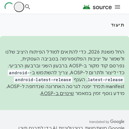
תיעוד
החל משנת 2026, כדי להתאים למודל הפיתוח היציב שלנו
ולשמור על יציבות הפלטפורמה בסביבה העסקית,
נפרסם קוד מקור ב-AOSP ברבעון השני וברבעון הרביעי.
כדי ליצור ולתרום ל-AOSP, צריך להשתמש ב-
android-
latest-release
. הענף
android-latest-release
manifest תמיד יפנה לגרסה האחרונה שנדחפה ל-AOSP.
מידע נוסף זמין במאמר
שינויים ב-AOSP
.
‫Google משתמשת בטכנולוגיית AI כדי לתרגם תוכן