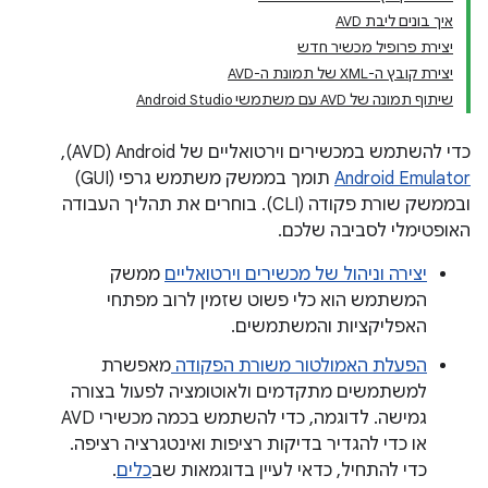
איך בונים ליבת AVD
יצירת פרופיל מכשיר חדש
יצירת קובץ ה-XML של תמונת ה-AVD
שיתוף תמונה של AVD עם משתמשי Android Studio
כדי להשתמש במכשירים וירטואליים של Android‏ (AVD),‏
Android Emulator
תומך בממשק משתמש גרפי (GUI)
ובממשק שורת פקודה (CLI). בוחרים את תהליך העבודה
האופטימלי לסביבה שלכם.
יצירה וניהול של מכשירים וירטואליים
ממשק
המשתמש הוא כלי פשוט שזמין לרוב מפתחי
האפליקציות והמשתמשים.
הפעלת האמולטור משורת הפקודה
מאפשרת
למשתמשים מתקדמים ולאוטומציה לפעול בצורה
גמישה. לדוגמה, כדי להשתמש בכמה מכשירי AVD
או כדי להגדיר בדיקות רציפות ואינטגרציה רציפה.
כדי להתחיל, כדאי לעיין בדוגמאות שב
כלים
.