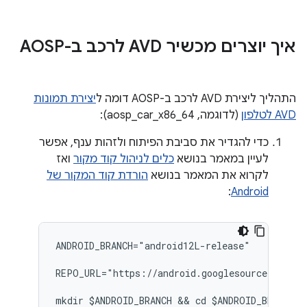
איך יוצרים מכשיר AVD לרכב ב-AOSP
התהליך ליצירת AVD לרכב ב-AOSP דומה ל
יצירת תמונות
AVD לטלפון
(לדוגמה, aosp_car_x86_64):
כדי להגדיר את סביבת הפיתוח ולזהות ענף, אפשר
לעיין במאמר בנושא
כלים לניהול קוד מקור
ואז
לקרוא את המאמר בנושא
הורדת קוד המקור של
:
Android
ANDROID_BRANCH="android12L-release"
REPO_URL="https://android.googlesource.com/pl
mkdir $ANDROID_BRANCH && cd $ANDROID_BRANCH &