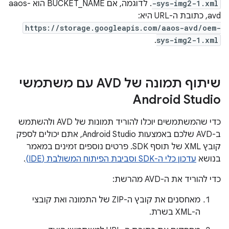
-sys-img2-1.xml
. לדוגמה, אם BUCKET_NAME הוא aaos-
avd, כתובת ה-URL היא:
https://storage.googleapis.com/aaos-avd/oem-
.
sys-img2-1.xml
שיתוף תמונה של AVD עם משתמשי
Android Studio
כדי שהמשתמשים יוכלו להוריד תמונות של AVD ולהשתמש
ב-AVD שלכם באמצעות Android Studio, אתם יכולים לספק
קובץ XML של תוסף SDK. פרטים נוספים זמינים במאמר
בנושא
עדכון כלי ה-SDK וסביבת הפיתוח המשולבת (IDE)
.
כדי להוריד את ה-AVD מהרשת:
מאחסנים את קובץ ה-ZIP של התמונה ואת קובצי
ה-XML בשרת.