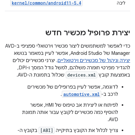
kernel
/
common
/
android11-5
.
4
ליבה
יצירת פרופיל מכשיר חדש
כדי לאפשר למשתמשים ליצור מכשיר וירטואלי ספציפי ב-AVD
Manager של Android Studio, אפשר לעיין במאמר בנושא
יצירה וניהול של מכשירים וירטואליים
. יצרני מכשירים יכולים
להגדיר מפרטי חומרה משלהם, למשל גודל המסך ו-DPI,
באמצעות קובץ
devices.xml
שכלול בתמונת ה-AVD.
לדוגמה, אפשר לעיין בפרופילים של מכשירים
לרכב ב-
automotive.xml
.
לפיתוח או ליצירת אב טיפוס של HMI, אפשר
להוסיף כמה מכשירים לקובץ עבור אותה תמונת
AVD.
צריך לכלול את הקובץ בתיקייה
[ABI]
בקובץ ה-