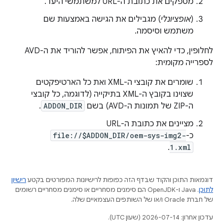
מספקים את כתובת ה-URL למשתמשי היעד.
(
אופציונלי
) מגבילים את הגישה באמצעות שם
משתמש וסיסמה.
לחלופין, כדי להאיץ את הפיתוח, אפשר להוריד את ה-AVD
לספרייה מקומית:
שומרים את קובצי ה-XML ואת כל הארטיפקטים
שצוינו בקובץ ה-XML בתיקייה (לדוגמה, כל קובצי
ה-ZIP של תמונות ה-AVD) בשם
ADDON_DIR
.
מציינים את כתובת ה-URL
כ-
file://$ADDON_DIR/oem-sys-img2-
.
1.xml
דוגמאות התוכן והקוד שבדף הזה כפופות לרישיונות המפורטים בקטע
רישיון
לתוכן
.‏ Java ו-OpenJDK הם סימנים מסחריים או סימנים מסחריים רשומים
של חברת Oracle ו/או של השותפים העצמאיים שלה.
עדכון אחרון: 2026-07-14 (שעון UTC).