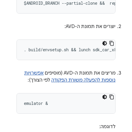
$ANDROID_BRANCH --partial-clone &&  repo sync
יוצרים את תמונת ה-AVD:
. build/envsetup.sh && lunch sdk_car_x86_64-u
מריצים את תמונת ה-AVD (מוסיפים
אפשרויות
נוספות להפעלה משורת הפקודה
לפי הצורך):
emulator &
לדוגמה: