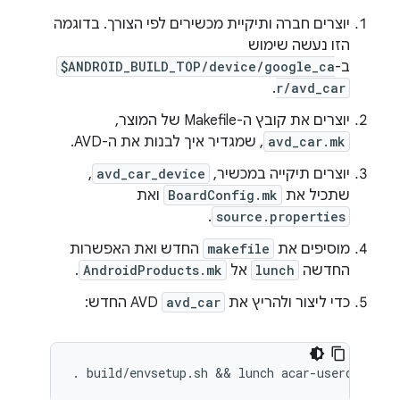
יוצרים חברה ותיקיית מכשירים לפי הצורך. בדוגמה
הזו נעשה שימוש
ב-
$ANDROID_BUILD_TOP/device/google_ca
.
r/avd_car
יוצרים את קובץ ה-Makefile של המוצר,
avd_car.mk
, שמגדיר איך לבנות את ה-AVD.
יוצרים תיקייה במכשיר,
avd_car_device
,
שתכיל את
BoardConfig.mk
ואת
.
source.properties
מוסיפים את
makefile
החדש ואת האפשרות
החדשה
lunch
אל
AndroidProducts.mk
.
כדי ליצור ולהריץ את
avd_car
AVD החדש:
. build/envsetup.sh && lunch acar-userdebug &