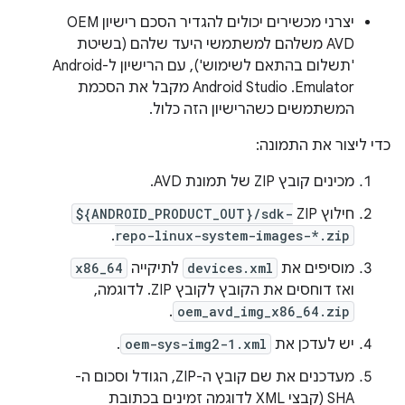
יצרני מכשירים יכולים להגדיר הסכם רישיון OEM
AVD משלהם למשתמשי היעד שלהם (בשיטת
'תשלום בהתאם לשימוש'), עם הרישיון ל-Android
Emulator. ‫Android Studio מקבל את הסכמת
המשתמשים כשהרישיון הזה כלול.
כדי ליצור את התמונה:
מכינים קובץ ZIP של תמונת AVD.
חילוץ ZIP
${ANDROID_PRODUCT_OUT}/sdk-
.
repo-linux-system-images-*.zip
מוסיפים את
devices.xml
לתיקייה
x86_64
ואז דוחסים את הקובץ לקובץ ZIP. לדוגמה,
.
oem_avd_img_x86_64.zip
יש לעדכן את
oem-sys-img2-1.xml
.
מעדכנים את שם קובץ ה-ZIP, הגודל וסכום ה-
SHA (קבצי XML לדוגמה זמינים בכתובת