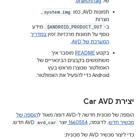
של
branch/tag
.
תמונות AVD, כמו
system.img
,
נוצרות
ב-
$ANDROID_PRODUCT_OUT
. מידע
נוסף על תמונות מרכזיות זמין
במדריך
המערכת של AVD
.
בקטע
README
מוסבר איך
משתמשים בקבצים הבינאריים של
האמולטור שנוצרו מראש בעץ
Android כדי להפעיל את האמולטור.
יצירת Car AVD
הוספה של מכונית חדשה ל-AVD דומה מאוד ל
הוספה של
מכשיר חדש
. לדוגמה,
1660554
יוצר
avd_car
AVD חדש.
כדי ליצור מכשיר AVD של מכונית: