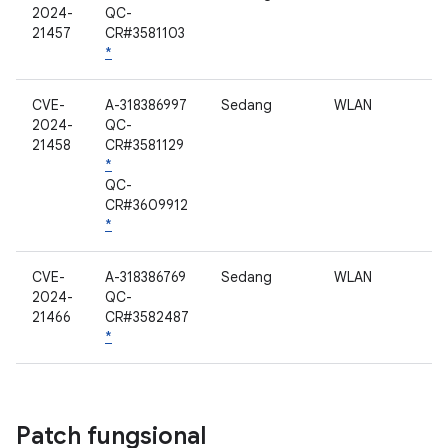
2024-
QC-
21457
CR#3581103
*
CVE-
A-318386997
Sedang
WLAN
2024-
QC-
21458
CR#3581129
*
QC-
CR#3609912
*
CVE-
A-318386769
Sedang
WLAN
2024-
QC-
21466
CR#3582487
*
Patch fungsional