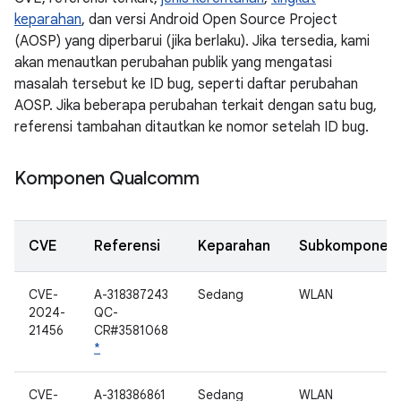
keparahan
, dan versi Android Open Source Project
(AOSP) yang diperbarui (jika berlaku). Jika tersedia, kami
akan menautkan perubahan publik yang mengatasi
masalah tersebut ke ID bug, seperti daftar perubahan
AOSP. Jika beberapa perubahan terkait dengan satu bug,
referensi tambahan ditautkan ke nomor setelah ID bug.
Komponen Qualcomm
CVE
Referensi
Keparahan
Subkomponen
CVE-
A-318387243
Sedang
WLAN
2024-
QC-
21456
CR#3581068
*
CVE-
A-318386861
Sedang
WLAN