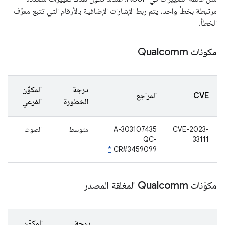
مرتبطة بخطأ واحد، يتم ربط الإشارات الإضافية بالأرقام التي تتبع معرّف
الخطأ.
مكونات Qualcomm
درجة
المكوّن
CVE
المراجع
الخطورة
الفرعي
CVE-2023-
A-303107435
متوسط
الصوت
QC-
33111
*
CR#3459099
مكوّنات Qualcomm المغلقة المصدر
درجة
المكوّن