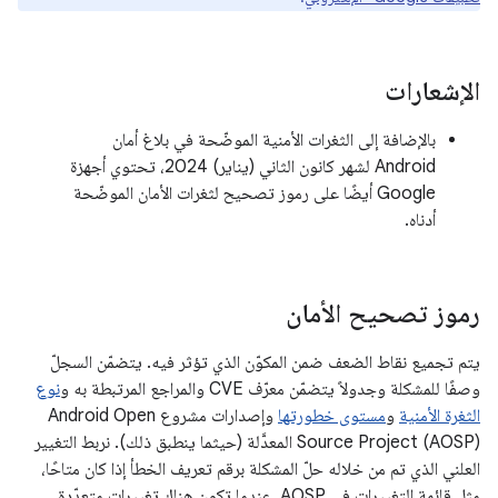
الإشعارات
بالإضافة إلى الثغرات الأمنية الموضّحة في بلاغ أمان
Android لشهر كانون الثاني (يناير) 2024، تحتوي أجهزة
Google أيضًا على رموز تصحيح لثغرات الأمان الموضّحة
أدناه.
رموز تصحيح الأمان
يتم تجميع نقاط الضعف ضمن المكوّن الذي تؤثر فيه. يتضمّن السجلّ
وصفًا للمشكلة وجدولاً يتضمّن معرّف CVE والمراجع المرتبطة به و
نوع
الثغرة الأمنية
و
مستوى خطورتها
وإصدارات مشروع Android Open
Source Project (AOSP) المعدَّلة (حيثما ينطبق ذلك). نربط التغيير
العلني الذي تم من خلاله حلّ المشكلة برقم تعريف الخطأ إذا كان متاحًا،
مثل قائمة التغييرات في AOSP. عندما تكون هناك تغييرات متعدّدة