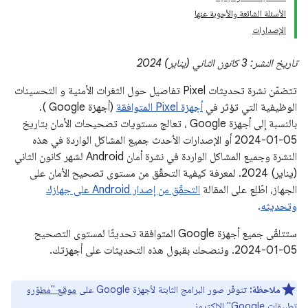
الأسئلة الشائعة والأجوبة عنها
الإصدارات
تاريخ النشر: 3 كانون الثاني (يناير) 2024
تتضمّن نشرة تحديثات Pixel تفاصيل حول الثغرات الأمنية و التحسينات
الوظيفية التي تؤثر في
أجهزة Pixel المتوافقة
(أجهزة Google ).
بالنسبة إلى أجهزة Google ، تعالج مستويات تصحيحات الأمان بتاريخ
05‏-01‏-2024 أو الإصدارات الأحدث جميع المشاكل الواردة في هذه
النشرة وجميع المشاكل الواردة في نشرة أمان Android لشهر كانون الثاني
(يناير) 2024. لمعرفة كيفية التحقّق من مستوى تصحيح الأمان على
الجهاز، اطّلِع على المقالة
التحقّق من إصدار Android على جهازك
وتحديثه
.
ستتلقّى جميع أجهزة Google المتوافقة تحديثًا لمستوى التصحيح
‎2024-01-05. وننصحك بقبول هذه التحديثات على أجهزتك.
ملاحظة:
تتوفّر صور البرامج الثابتة لأجهزة Google على
موقع "مطوّرو
تطبيقات Google" الإلكتروني
.